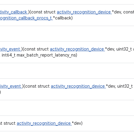
tivity_callback
)(const struct
activity_recognition_device
*dev, cons
cognition_callback_procs_t
*callback)
ivity_event
)(const struct
activity_recognition_device
*dev, uint32_t 
, int64_t max_batch_report_latency_ns)
ivity_event
)(const struct
activity_recognition_device
*dev, uint32_t
)
st struct
activity_recognition_device
*dev)