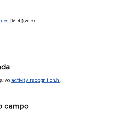
procs
[16-4])(void)
ada
quivo
activity_recognition.h
.
o campo