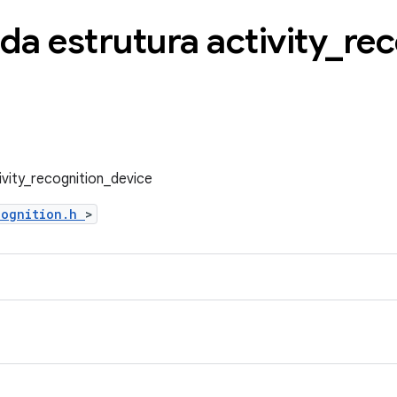
da estrutura activity
_
rec
ivity_recognition_device
cognition.h
>