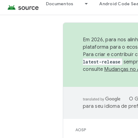
Documentos
Android Code Se
Em 2026, para nos alin
plataforma para o ecos
Para criar e contribuir
latest-release
sempre
consulte
Mudanças no
O G
para seu idioma de pre
AOSP