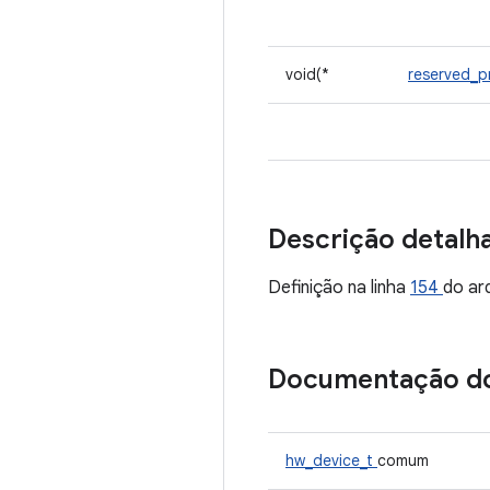
void(*
reserved_
Descrição detalh
Definição na linha
154
do ar
Documentação d
hw_device_t
comum