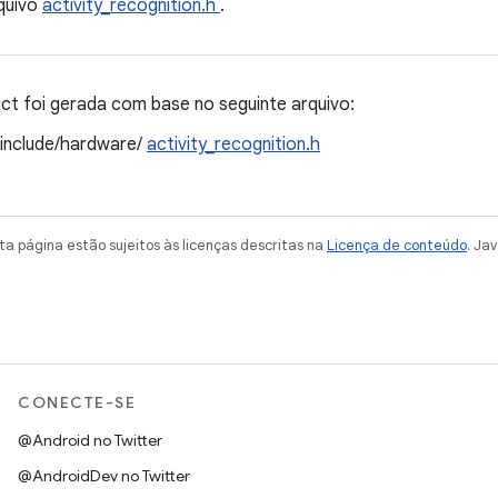
quivo
activity_recognition.h
.
t foi gerada com base no seguinte arquivo:
/include/hardware/
activity_recognition.h
a página estão sujeitos às licenças descritas na
Licença de conteúdo
. Ja
CONECTE-SE
@Android no Twitter
@AndroidDev no Twitter