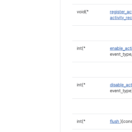
void(*
register_ac
activity_re
int(*
enable_act
event_type
int(*
disable_act
event_type
int(*
flush
)(con