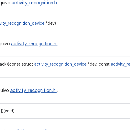
quivo
activity_recognition.h
.
ivity_recognition_device
*dev)
quivo
activity_recognition.h
.
lback)(const struct
activity_recognition_device
*dev, const
activity_
quivo
activity_recognition.h
.
])(void)