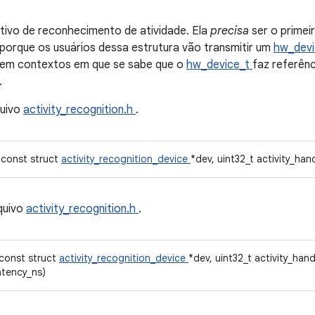
ivo de reconhecimento de atividade. Ela
precisa
ser o prime
porque os usuários dessa estrutura vão transmitir um
hw_dev
em contextos em que se sabe que o
hw_device_t
faz referên
.
quivo
activity_recognition.h
.
)(const struct
activity_recognition_device
*dev, uint32_t activity_han
quivo
activity_recognition.h
.
(const struct
activity_recognition_device
*dev, uint32_t activity_hand
atency_ns)