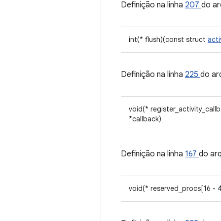
Definição na linha
207
do ar
int(* flush)(const struct
act
Definição na linha
225
do ar
void(* register_activity_cal
*callback)
Definição na linha
167
do ar
void(* reserved_procs[16 - 4