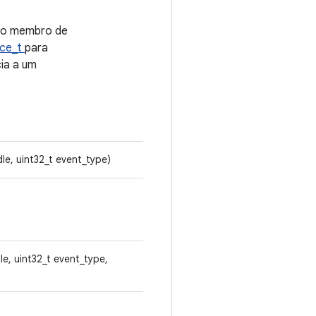
iro membro de
ice_t
para
cia a um
dle, uint32_t event_type)
le, uint32_t event_type,