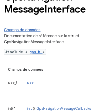
Message
Interface
Champs de données
Documentation de référence sur la struct
GpsNavigationMessageInterface
#include <
gps.h
>
Champs de données
size_t
size
int(*
init
)(
GpsNavigationMessageCallbacks