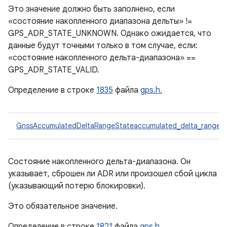
Это значение должно быть заполнено, если
«состояние накопленного диапазона дельты» !=
GPS_ADR_STATE_UNKNOWN. Однако ожидается, что
данные будут точными только в том случае, если:
«состояние накопленного дельта-диапазона» ==
GPS_ADR_STATE_VALID.
Определение в строке
1835
файла
gps.h.
GnssAccumulatedDeltaRangeStateaccumulated_delta_range_s
Состояние накопленного дельта-диапазона. Он
указывает, сброшен ли ADR или произошел сбой цикла
(указывающий потерю блокировки).
Это обязательное значение.
Определение в строке
1821
файла
gps.h.