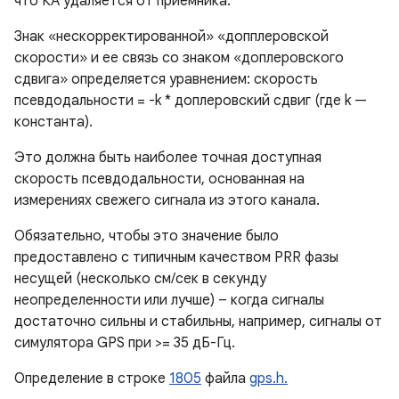
что КА удаляется от приемника.
Знак «нескорректированной» «допплеровской
скорости» и ее связь со знаком «доплеровского
сдвига» определяется уравнением: скорость
псевдодальности = -k * доплеровский сдвиг (где k —
константа).
Это должна быть наиболее точная доступная
скорость псевдодальности, основанная на
измерениях свежего сигнала из этого канала.
Обязательно, чтобы это значение было
предоставлено с типичным качеством PRR фазы
несущей (несколько см/сек в секунду
неопределенности или лучше) – когда сигналы
достаточно сильны и стабильны, например, сигналы от
симулятора GPS при >= 35 дБ-Гц.
Определение в строке
1805
файла
gps.h.