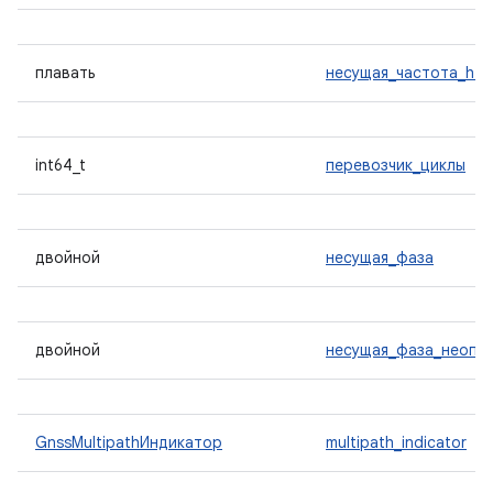
плавать
несущая_частота_hz
int64_t
перевозчик_циклы
двойной
несущая_фаза
двойной
несущая_фаза_неопр
GnssMultipathИндикатор
multipath_indicator