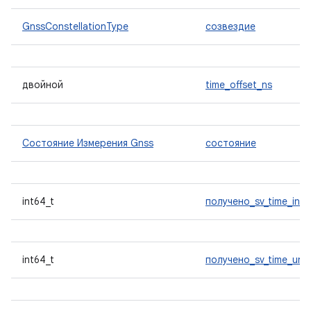
GnssConstellationType
созвездие
двойной
time_offset_ns
Состояние Измерения Gnss
состояние
int64_t
получено_sv_time_in_n
int64_t
получено_sv_time_unce