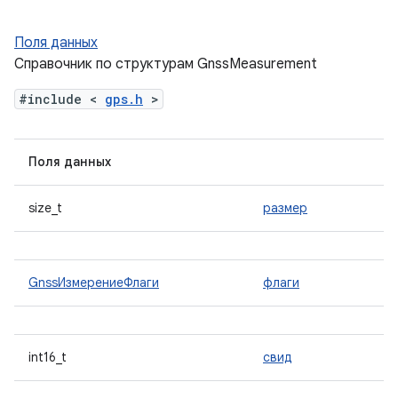
Поля данных
Справочник по структурам GnssMeasurement
#include <
gps.h
>
Поля данных
size_t
размер
GnssИзмерениеФлаги
флаги
int16_t
свид