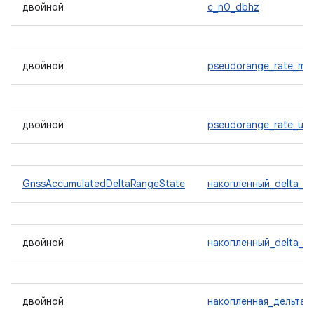
двойной
c_n0_dbhz
двойной
pseudorange_rate_mp
двойной
pseudorange_rate_unc
GnssAccumulatedDeltaRangeState
накопленный_delta_ra
двойной
накопленный_delta_r
двойной
накопленная_дельта_д