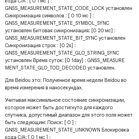
кода C/A : [ 0 1 мс ] :
GNSS_MEASUREMENT_STATE_CODE_LOCK установлен
Синхронизация символов : [ 0 10 мс ] :
GNSS_MEASUREMENT_STATE_SYMBOL_SYNC
установлен Битовая синхронизация: [0 20 мс] :
GNSS_MEASUREMENT_STATE_BIT_SYNC установлен
Синхронизация строк : [0 2s] :
GNSS_MEASUREMENT_STATE_GLO_STRING_SYNC
установлен Время суток: [0 1day] : GNSS_MEASURE
MENT_STATE_GLO_TOD_DECODED установлен.
Для Beidou это: Полученное время недели Beidou во
время измерения в наносекундах.
Учитывая максимальное состояние синхронизации,
которое может быть достигнуто для каждого
спутника, допустимый диапазон для этого поля может
быть следующим: Поиск: [ 0 ] :
GNSS_MEASUREMENT_STATE_UNKNOWN Блокировка
кода C/A: [ 0 1 мс ] :