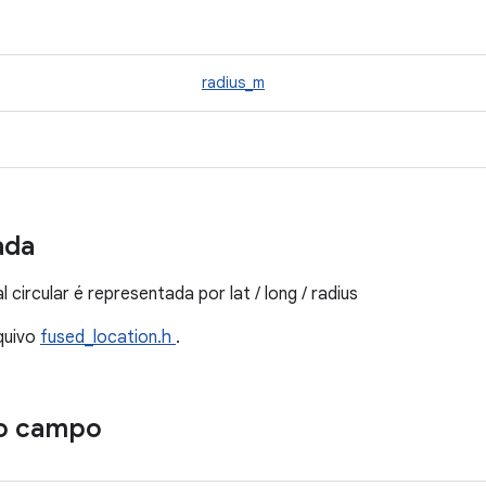
radius_m
ada
l circular é representada por lat / long / radius
quivo
fused_location.h
.
o campo