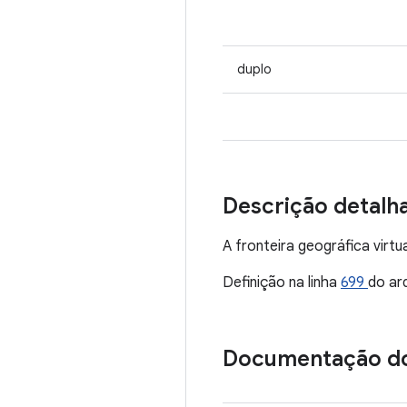
duplo
Descrição detalh
A fronteira geográfica virtua
Definição na linha
699
do ar
Documentação d