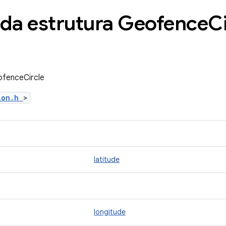
 da estrutura Geofence
Ci
ofenceCircle
tion.h
>
latitude
longitude