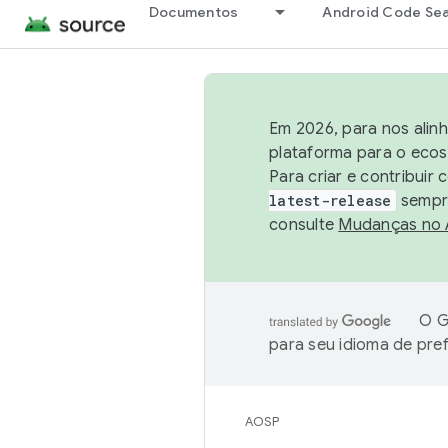
Documentos
Android Code Se
Em 2026, para nos alin
plataforma para o ecos
Para criar e contribuir
latest-release
sempre
consulte
Mudanças no
O G
para seu idioma de pre
AOSP