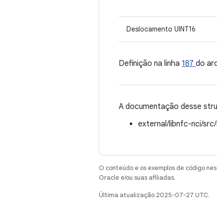
Deslocamento UINT16
Definição na linha
187
do ar
A documentação desse struc
external/libnfc-nci/src
O conteúdo e os exemplos de código nest
Oracle e/ou suas afiliadas.
Última atualização 2025-07-27 UTC.