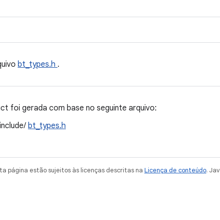
quivo
bt_types.h
.
t foi gerada com base no seguinte arquivo:
/include/
bt_types.h
a página estão sujeitos às licenças descritas na
Licença de conteúdo
. Ja