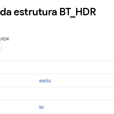
da estrutura BT
_
HDR
T_HDR
>
evento
len