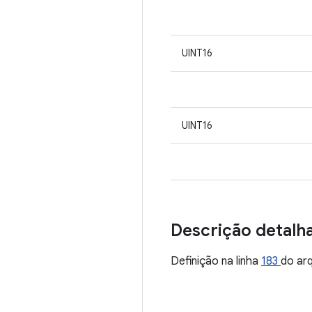
UINT16
UINT16
Descrição detalh
Definição na linha
183
do ar