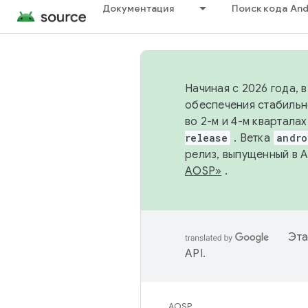
Документация
Поиск кода And
Начиная с 2026 года, 
обеспечения стабильн
во 2-м и 4-м квартала
release
. Ветка
andro
релиз, выпущенный в 
AOSP»
.
Эта
API
.
AOSP