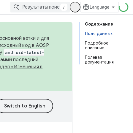
/
Содержание
Поля данных
основной ветки и для
Подробное
исходный код в AOSP
описание
ку
android-latest-
Полевая
 самый последний
документация
здел «Изменения в