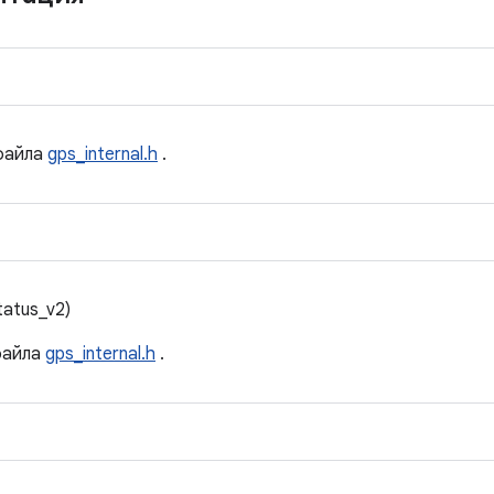
айла
gps_internal.h
.
atus_v2)
айла
gps_internal.h
.