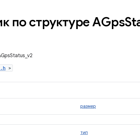
к по структуре AGps
St
AGpsStatus_v2
l.h
>
размер
тип