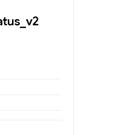
atus
_
v2