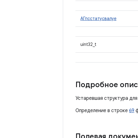
АГпсстатусвалуе
uint32_t
Подробное опис
Устаревшая структура для
Определение в строке
69
ф
Полевая докуме