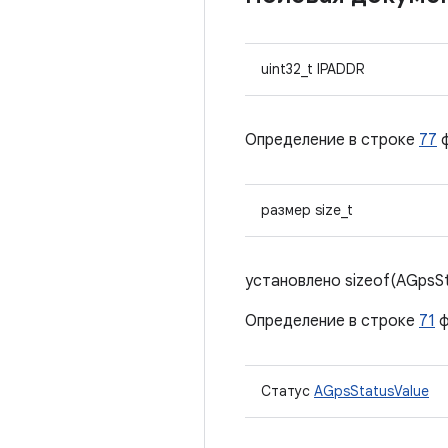
uint32_t IPADDR
Определение в строке
77
ф
размер size_t
установлено sizeof(AGpsSt
Определение в строке
71
ф
Статус
AGpsStatusValue