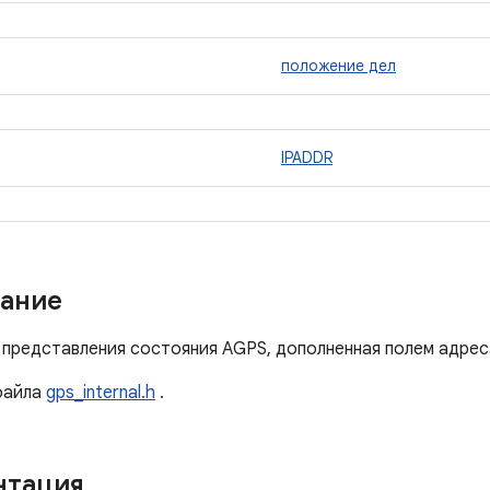
положение дел
IPADDR
ание
 представления состояния AGPS, дополненная полем адреса
айла
gps_internal.h
.
нтация