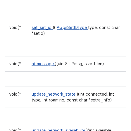
void(*
set_set_id
)(
AGpsSetIDType
type, const char
*setid)
void(*
ni_message
)(uint8_t *msg, size_t len)
void(*
update_network_state
)(int connected, int
type, int roaming, const char *extra_info)
void(*
update_network_availability
)(int avaiable,