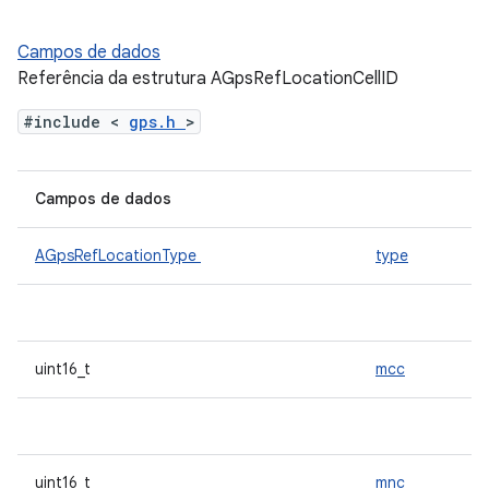
Campos de dados
Referência da estrutura AGpsRefLocationCellID
#include <
gps.h
>
Campos de dados
AGpsRefLocationType
type
uint16_t
mcc
uint16_t
mnc