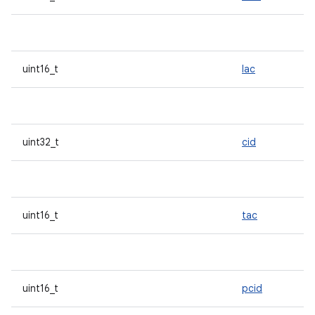
uint16_t
lac
uint32_t
cid
uint16_t
tac
uint16_t
pcid