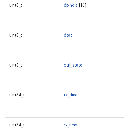
uint8_t
épingle
[16]
uint8_t
état
uint8_t
ctrl_state
uint64_t
tx_time
uint64_t
rx_time