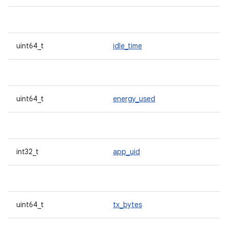
uint64_t
idle_time
uint64_t
energy_used
int32_t
app_uid
uint64_t
tx_bytes