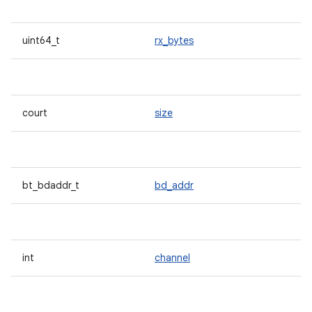
uint64_t
rx_bytes
court
size
bt_bdaddr_t
bd_addr
int
channel