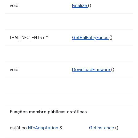
void
Finalize
()
tHAL_NFC_ENTRY *
GetHalEntryFuncs
()
void
DownloadFirmware
()
Funções membro públicas estáticas
estático
NfcAdaptation
&
GetInstance
()