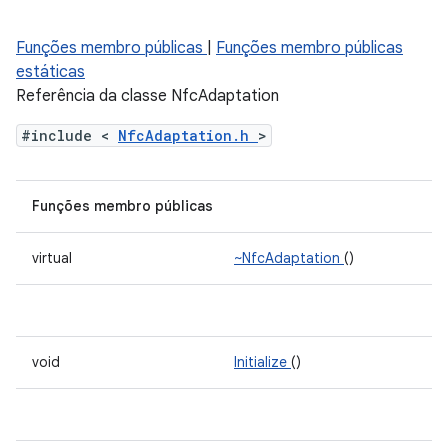
Funções membro públicas
|
Funções membro públicas
estáticas
Referência da classe NfcAdaptation
#include <
NfcAdaptation.h
>
Funções membro públicas
virtual
~NfcAdaptation
()
void
Initialize
()