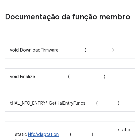
Documentação da função membro
void DownloadFirmware
(
)
void Finalize
(
)
tHAL_NFC_ENTRY* GetHalEntryFuncs
(
)
static
static
NfcAdaptation
(
)