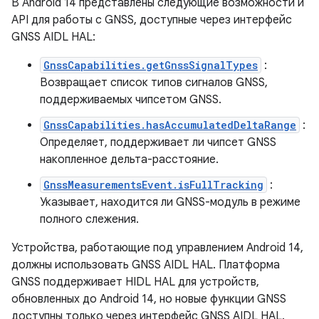
В Android 14 представлены следующие возможности и
API для работы с GNSS, доступные через интерфейс
GNSS AIDL HAL:
GnssCapabilities.getGnssSignalTypes
:
Возвращает список типов сигналов GNSS,
поддерживаемых чипсетом GNSS.
GnssCapabilities.hasAccumulatedDeltaRange
:
Определяет, поддерживает ли чипсет GNSS
накопленное дельта-расстояние.
GnssMeasurementsEvent.isFullTracking
:
Указывает, находится ли GNSS-модуль в режиме
полного слежения.
Устройства, работающие под управлением Android 14,
должны использовать GNSS AIDL HAL. Платформа
GNSS поддерживает HIDL HAL для устройств,
обновленных до Android 14, но новые функции GNSS
доступны только через интерфейс GNSS AIDL HAL.