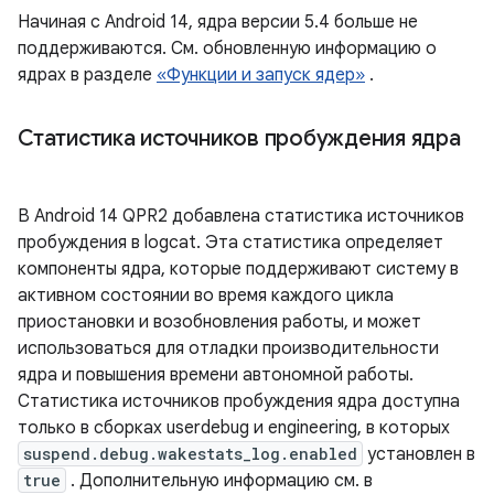
Начиная с Android 14, ядра версии 5.4 больше не
поддерживаются. См. обновленную информацию о
ядрах в разделе
«Функции и запуск ядер»
.
Статистика источников пробуждения ядра
В Android 14 QPR2 добавлена ​​статистика источников
пробуждения в logcat. Эта статистика определяет
компоненты ядра, которые поддерживают систему в
активном состоянии во время каждого цикла
приостановки и возобновления работы, и может
использоваться для отладки производительности
ядра и повышения времени автономной работы.
Статистика источников пробуждения ядра доступна
только в сборках userdebug и engineering, в которых
suspend.debug.wakestats_log.enabled
установлен в
true
. Дополнительную информацию см. в