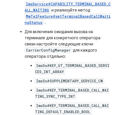
ImsService#CAPABILITY_TERMINAL_BASED_C
ALL_WAITING
и реализуйте метод
MmTelFeature#setTerminalBasedCallWaiti
ngStatus
.
Для включения ожидания вызова на
терминале для конкретного оператора
связи настройте следующие ключи
CarrierConfigManager
для каждого
оператора отдельно:
ImsSs#KEY_UT_TERMINAL_BASED_SERVI
CES_INT_ARRAY
ImsSs#SUPPLEMENTARY_SERVICE_CW
ImsSs#KEY_TERMINAL_BASED_CALL_WAI
TING_SYNC_TYPE_INT
ImsSs#KEY_TERMINAL_BASED_CALL_WAI
TING_DEFAULT_ENABLED_BOOL