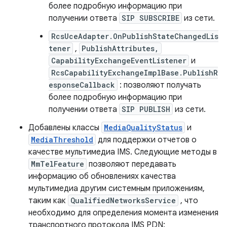
более подробную информацию при
получении ответа
SIP SUBSCRIBE
из сети.
RcsUceAdapter.OnPublishStateChangedLis
tener
,
PublishAttributes,
CapabilityExchangeEventListener
и
RcsCapabilityExchangeImplBase.PublishR
esponseCallback
: позволяют получать
более подробную информацию при
получении ответа
SIP PUBLISH
из сети.
Добавлены классы
MediaQualityStatus
и
MediaThreshold
для поддержки отчетов о
качестве мультимедиа IMS. Следующие методы в
MmTelFeature
позволяют передавать
информацию об обновлениях качества
мультимедиа другим системным приложениям,
таким как
QualifiedNetworksService
, что
необходимо для определения момента изменения
транспортного протокола IMS PDN: