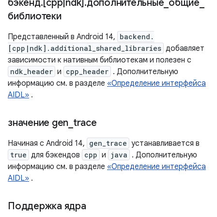
бэкенд
.
[cpp
|
ndk]
.
дополнительные
_
общие
_
библиотеки
Представленный в Android 14,
backend.
[cpp|ndk].additional_shared_libraries
добавляет
зависимости к нативным библиотекам и полезен с
ndk_header
и
cpp_header
. Дополнительную
информацию см. в разделе
«Определение интерфейса
AIDL»
.
значение gen
_
trace
Начиная с Android 14,
gen_trace
устанавливается в
true
для бэкендов
cpp
и
java
. Дополнительную
информацию см. в разделе
«Определение интерфейса
AIDL»
.
Поддержка ядра