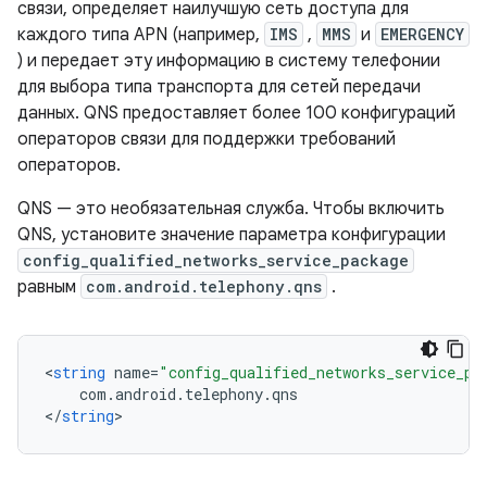
связи, определяет наилучшую сеть доступа для
каждого типа APN (например,
IMS
,
MMS
и
EMERGENCY
) и передает эту информацию в систему телефонии
для выбора типа транспорта для сетей передачи
данных. QNS предоставляет более 100 конфигураций
операторов связи для поддержки требований
операторов.
QNS — это необязательная служба. Чтобы включить
QNS, установите значение параметра конфигурации
config_qualified_networks_service_package
равным
com.android.telephony.qns
.
<
string
name
=
"config_qualified_networks_service_pa
com
.
android
.
telephony
.
qns
<
/
string