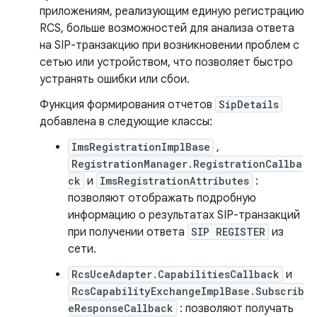
приложениям, реализующим единую регистрацию
RCS, больше возможностей для анализа ответа
на SIP-транзакцию при возникновении проблем с
сетью или устройством, что позволяет быстро
устранять ошибки или сбои.
Функция формирования отчетов
SipDetails
добавлена ​​в следующие классы:
ImsRegistrationImplBase
,
RegistrationManager.RegistrationCallba
ck
и
ImsRegistrationAttributes
:
позволяют отображать подробную
информацию о результатах SIP-транзакций
при получении ответа
SIP REGISTER
из
сети.
RcsUceAdapter.CapabilitiesCallback
и
RcsCapabilityExchangeImplBase.Subscrib
eResponseCallback
: позволяют получать