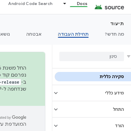
Android Code Search
Docs
תיעוד
מה חדש?
תחילת העבודה
אבטחה
נושאי
סקירה כללית
ב-
-release
שנדחפה ל-AOSP. מידע נוסף זמין במאמר
מידע כללי
התחל
המועדפת עלי
הורד