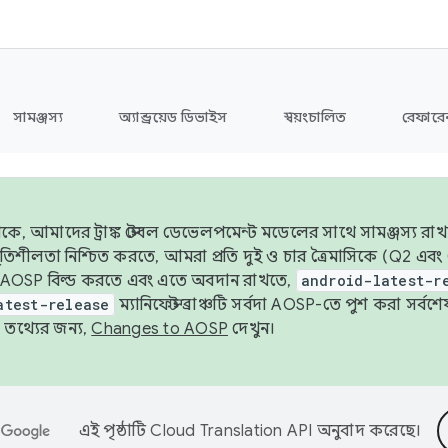
সামঞ্জস্য
অ্যান্ড্রয়েড ডিভাইস
স্বয়ংচালিত
রেফারেন
ে, আমাদের ট্রাঙ্ক স্টেবল ডেভেলপমেন্ট মডেলের সাথে সামঞ্জস্য রাখ
র স্থিতিশীলতা নিশ্চিত করতে, আমরা প্রতি দুই ও চার ত্রৈমাসিকে (Q2
 AOSP বিল্ড করতে এবং এতে অবদান রাখতে,
android-latest-r
atest-release
ম্যানিফেস্ট ব্রাঞ্চটি সর্বদা AOSP-তে পুশ করা সর্ব
তথ্যের জন্য,
Changes to AOSP
দেখুন।
এই পৃষ্ঠাটি
Cloud Translation API
অনুবাদ করেছে।