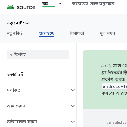
ডক্স
অ্যান্ড্রয়েড কোড অনুসন্ধান
ডকুমেন্টেশন
নতুন কি?
শুরু হচ্ছে
নিরাপত্তা
মূল বিষয়
২০২৬ সাল থেক
প্ল্যাটফর্মে
ওভারভিউ
প্রকাশ করব।
android-l
সম্পর্কিত
করবে। আরও 
শুরু করুন
ডাউনলোড করুন