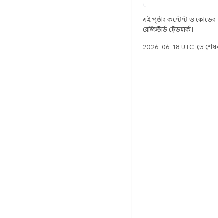
এই পৃষ্ঠার কন্টেন্ট ও কোডের
রেজিস্টার্ড ট্রেডমার্ক।
2026-06-18 UTC-তে শেষব
বিল্ড
Android স্টোরেজ
প্রয়োজনীয়তা
ডাউনলোড হচ্ছে
প্রিভিউ বাইনারি
ফ্যাক্টরি ইমেজ
ড্রাইভার বাইনারি
GitHub