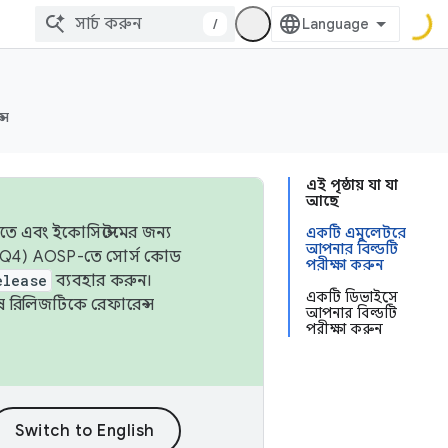
/
্স
এই পৃষ্ঠায় যা যা
আছে
তে এবং ইকোসিস্টেমের জন্য
একটি এমুলেটরে
আপনার বিল্ডটি
 এবং Q4) AOSP-তে সোর্স কোড
পরীক্ষা করুন
elease
ব্যবহার করুন।
একটি ডিভাইসে
শেষ রিলিজটিকে রেফারেন্স
আপনার বিল্ডটি
পরীক্ষা করুন