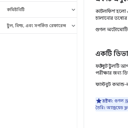
কমিউনিটি
কাটলফিশ
হলো এক
চালানোর তথ্যের
টুল
,
বিল্ড
,
এবং সম্পর্কিত রেফারেন্স
গুগল অটোমোটিভ স
একটি ডিভা
ফাস্টবুট
টুলটি আপনা
পরীক্ষার জন্য ড
ফাস্টবুট কমান্ড-
দ্রষ্টব্য:
গুগল
অ্
তৈরি। অ্যান্ড্রয়েড