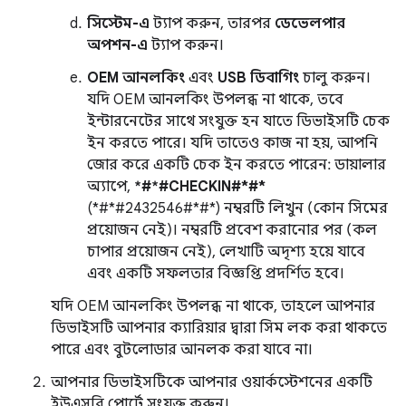
সিস্টেম-এ
ট্যাপ করুন, তারপর
ডেভেলপার
অপশন-এ
ট্যাপ করুন।
OEM আনলকিং
এবং
USB ডিবাগিং
চালু করুন।
যদি OEM আনলকিং উপলব্ধ না থাকে, তবে
ইন্টারনেটের সাথে সংযুক্ত হন যাতে ডিভাইসটি চেক
ইন করতে পারে। যদি তাতেও কাজ না হয়, আপনি
জোর করে একটি চেক ইন করতে পারেন: ডায়ালার
অ্যাপে,
*#*#CHECKIN#*#*
(*#*#2432546#*#*) নম্বরটি লিখুন (কোন সিমের
প্রয়োজন নেই)। নম্বরটি প্রবেশ করানোর পর (কল
চাপার প্রয়োজন নেই), লেখাটি অদৃশ্য হয়ে যাবে
এবং একটি সফলতার বিজ্ঞপ্তি প্রদর্শিত হবে।
যদি OEM আনলকিং উপলব্ধ না থাকে, তাহলে আপনার
ডিভাইসটি আপনার ক্যারিয়ার দ্বারা সিম লক করা থাকতে
পারে এবং বুটলোডার আনলক করা যাবে না।
আপনার ডিভাইসটিকে আপনার ওয়ার্কস্টেশনের একটি
ইউএসবি পোর্টে সংযুক্ত করুন।