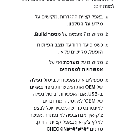
למפתחים:
באפליקציית ההגדרות, מקישים על
מידע על הטלפון
.
מקישים 7 פעמים על
מספר Build
.
כשמופיעה ההודעה
מצב הפיתוח
הופעל
, מקישים על
<-
.
מקישים על
מערכת
ואז על
אפשרויות למפתחים
.
מפעילים את האפשרות
ביטול נעילה
של OEM
ואת האפשרות
ניפוי באגים
ב-USB
. אם האפשרות 'ביטול נעילה
של OEM' לא זמינה, מתחברים
לאינטרנט כדי שהמכשיר יוכל לבצע
צ'ק-אין. אם הבעיה לא נפתרה, אפשר
לאלץ צ'ק-אין: באפליקציית החייגן,
מזינים
*#*#CHECKIN#*#*