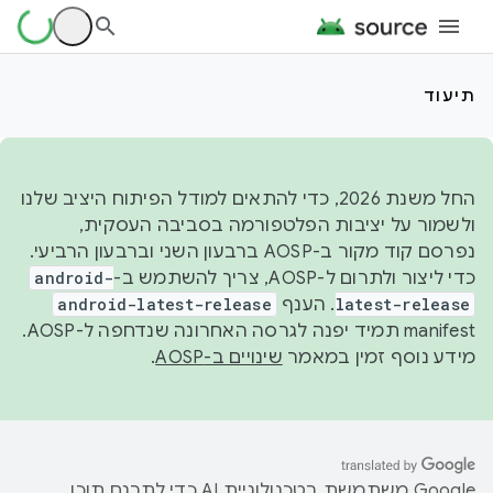
תיעוד
החל משנת 2026, כדי להתאים למודל הפיתוח היציב שלנו
ולשמור על יציבות הפלטפורמה בסביבה העסקית,
נפרסם קוד מקור ב-AOSP ברבעון השני וברבעון הרביעי.
כדי ליצור ולתרום ל-AOSP, צריך להשתמש ב-
android-
latest-release
. הענף
android-latest-release
manifest תמיד יפנה לגרסה האחרונה שנדחפה ל-AOSP.
מידע נוסף זמין במאמר
שינויים ב-AOSP
.
‫Google משתמשת בטכנולוגיית AI כדי לתרגם תוכן