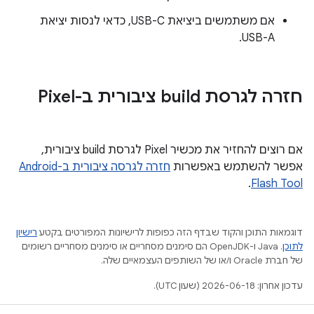
אם משתמשים ביציאת USB-C, כדאי לנסות יציאת
USB-A.
חזרה לגרסת build ציבורית ב-Pixel
אם רוצים להחזיר את מכשיר Pixel לגרסת build ציבורית,
אפשר להשתמש באפשרות
חזרה לגרסה ציבורית ב-Android
.
Flash Tool
דוגמאות התוכן והקוד שבדף הזה כפופות לרישיונות המפורטים בקטע
רישיון
לתוכן
.‏ Java ו-OpenJDK הם סימנים מסחריים או סימנים מסחריים רשומים
של חברת Oracle ו/או של השותפים העצמאיים שלה.
עדכון אחרון: 2026-06-18 (שעון UTC).