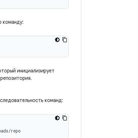
ю команду:
который инициализирует
 репозитория.
оследовательность команд:
ads/repo
