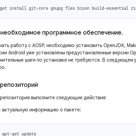
get
install
git-core
gnupg
flex
bison
build-essential
zi
 необходимое программное обеспечение
.
ать работу с AOSP, необходимо установить OpenJDK, Make,
ии Android уже установлены предустановленные версии Ope
нительные шаги по установке не требуются. В следующем 
po.
 репозиторий
 репозитория выполните следующие действия:
е актуальную информацию о пакете:
apt-get
update