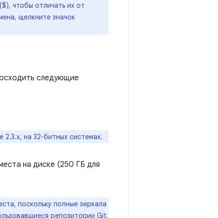
$), чтобы отличать их от
мена, щелкните значок
евосходить следующие
2.3.x, на 32-битных системах.
места на диске (250 ГБ для
еста, поскольку полные зеркала
ользовавшиеся репозитории Git.