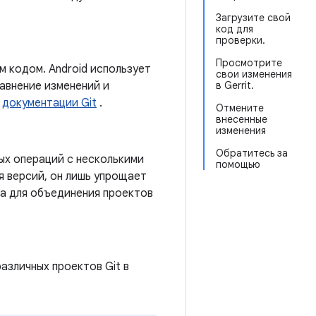
Загрузите свой
код для
проверки.
Просмотрите
м кодом. Android использует
свои изменения
равнение изменений и
в Gerrit.
к
документации Git
.
Отмените
внесенные
изменения
Обратитесь за
ых операций с несколькими
помощью
я версий, он лишь упрощает
та для объединения проектов
зличных проектов Git в