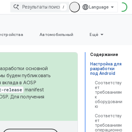
/
устройства
Автомобильный
Ещё
Содержание
Настройка для
 разработки основной
разработки
под Android
 мы будем публиковать
я вклада в AOSP
Соответству
ет
t-release
manifest
требованиям
OSP. Для получения
к
оборудовани
ю
Соответству
ет
требованиям
операционно