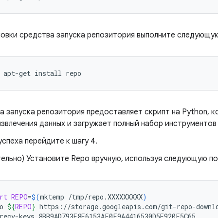
новки средства запуска репозитория выполните следующу
apt-get
install
repo
а запуска репозитория предоставляет скрипт на Python, 
извлечения данных и загружает полный набор инструментов
успеха перейдите к шагу 4.
тельно) Установите Repo вручную, используя следующую п
rt
REPO
=
$(
mktemp
/tmp/repo.XXXXXXXXX
)
o
${
REPO
}
https://storage.googleapis.com/git-repo-downlo
recv-keys
8BB9AD793E8E6153AF0F9A4416530D5E920F5C65
