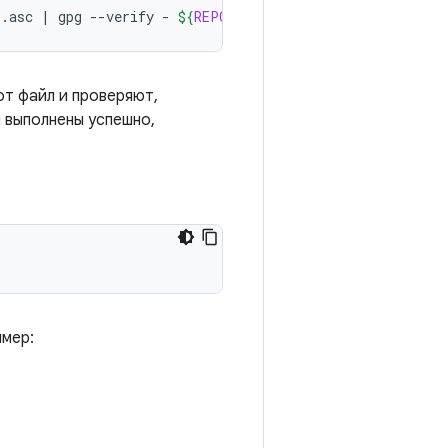
o.asc
|
gpg
--verify
-
${
REPO
}
 && 
install
-m
755
${
REPO
от файл и проверяют,
 выполнены успешно,
имер: