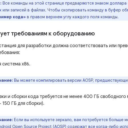
:
Все команды на этой странице предваряются знаком доллара (
 или записей в файлах. Чтобы скопировать команду в буфер об
ример кода»
в правом верхнем углу каждого поля команды.
ует требованиям к оборудованию
станция для разработки должна соответствовать или пр
ебования:
 система x86.
чание:
Вы можете компилировать версии AOSP, предшествующие 
зки и сборки кода требуется не менее 400 ГБ свободного 
+ 150 ГБ для сборки).
чание:
Если вы используете зеркало, вам потребуется больше м
ndroid Open Source Project (AOSP) содержат все когда-либо исп