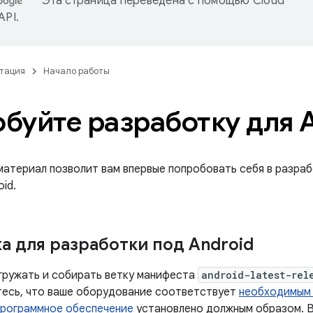
Эта страница переведена с помощью
Cloud
 API
.
тация
Начало работы
буйте разработку для 
материал позволит вам впервые попробовать себя в разра
id.
а для разработки под Android
гружать и собирать ветку манифеста
android-latest-rel
итесь, что ваше оборудование соответствует
необходимым
рограммное обеспечение
установлено должным образом. В