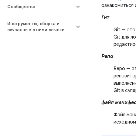
ознакомиться 
Сообщество
Гит
Инструменты
,
сборка и
Git — это
связанные с ними ссылки
Git для л
редактиро
Репо
Repo — э
репозитор
выполнен
Git в суп
файл манифес
Файл ман
исходном 