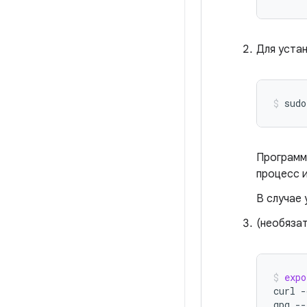
Для уста
sudo
Программ
процесс 
В случае 
(необяза
expo
curl
-
gpg
--