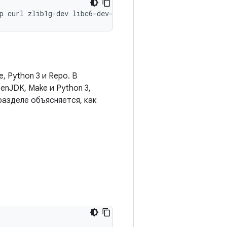
p
curl
zlib1g-dev
libc6-dev-i386
x11proto-core-dev
libx1
 Python 3 и Repo. В
nJDK, Make и Python 3,
разделе объясняется, как