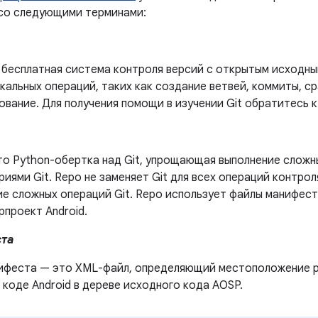
со следующими терминами:
 бесплатная система контроля версий с открытым исходны
окальных операций, таких как создание ветвей, коммиты, с
вание. Для получения помощи в изучении Git обратитесь 
то Python-обертка над Git, упрощающая выполнение сложн
иями Git. Repo не заменяет Git для всех операций контрол
ие сложных операций Git. Repo использует файлы манифес
ерпроект Android.
та
ифеста — это XML-файл, определяющий местоположение ра
коде Android в дереве исходного кода AOSP.