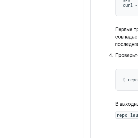
curl
-
Первые т
совпадае
последня
Проверьт
repo
В выходны
repo la