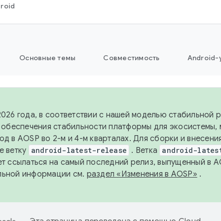
roid
Основные темы
Совместимость
Android-
2026 года, в соответствии с нашей моделью стабильной
я обеспечения стабильности платформы для экосистемы,
од в AOSP во 2-м и 4-м кварталах. Для сборки и внесени
е ветку
android-latest-release
. Ветка
android-lates
ет ссылаться на самый последний релиз, выпущенный в A
льной информации см.
раздел «Изменения в AOSP»
.