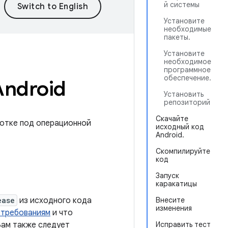
й системы
Установите
необходимые
пакеты.
Установите
необходимое
программное
обеспечение.
Android
Установить
репозиторий
Скачайте
ботке под операционной
исходный код
Android.
Скомпилируйте
код
Запуск
каракатицы
ease
из исходного кода
Внесите
изменения
 требованиям
и что
ам также следует
Исправить тест