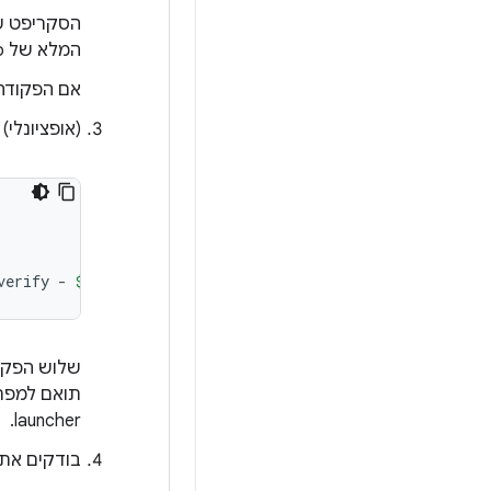
המלא של Repo.
אם הפקודה 
(אופציונלי) מתקינים את Repo ב
verify
-
${
REPO
}
 && 
install
-m
755
${
REPO
}
~/bin/repo
launcher.
בודקים את הגרסה 