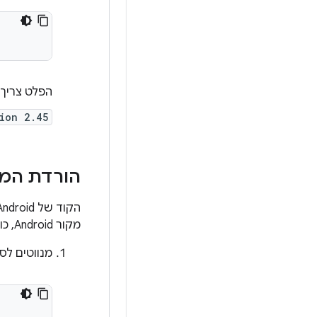
הפלט צריך לציין גרס
ion 2.45
הורדת המקור ש
מקור Android, כולל השינויים במקור והמועד שבו בוצעו השינויים. כדי להוריד את קוד המקור של Android:
מנווטים לס