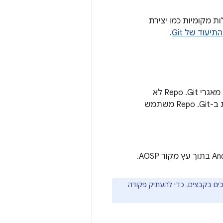
 לניהול גרסאות בקוד פתוח. Android משתמשת ב-Git לפעולות מקומיות כמו יצירת
יעוד של Git
.
Repo הוא wrapper של Python סביב Git שמפשט ביצוע של פעולות מורכבות בכמה מאגרי Git. ‫Repo לא
מחליף את Git בכל פעולות בקרת הגרסאות, אלא רק מקל על ביצוע פעולות מורכבות ב-Git. ‫Repo משתמש
כים בקבצים. כדי להעתיק פקודה