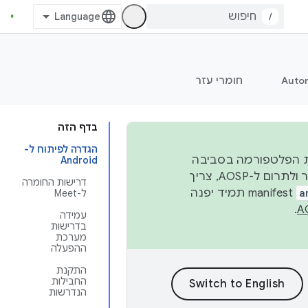
/
Auto
חומרי עזר
בדף הזה
הגדרה לפיתוח ל-
 יציבות הפלטפורמה בסביבה
Android
העסקית, נפרסם קוד מקור ב-AOSP ברבעון השני וברבעון הרביעי. כדי ליצור ולתרום ל-AOSP, צריך
דרישות החומרה
a
manifest תמיד יפנה
ל-Meet
.
עמידה
בדרישות
מערכת
ההפעלה
התקנת
החבילות
הנדרשות