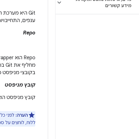
מידע קשורים
ענפים, התחייבויות, הב
Repo
בקובצי מניפסט כדי לצבור פרו
קובץ מניפסט
קובץ מניפסט הוא קובץ XML שמציין איפה ממוקמים פרויקטי Git שונים במקו
הערה:
לפני כל 
ללוח, לוחצים על ס