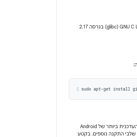
במחשב העבודה שלכם לפיתוח צריך להיות מותקן כל הפצת Linux‏ 64 ביט עם GNU C Library‏ (glibc) בגרסה 2.17
sudo
apt-get
install
g
כדי לעבוד עם AOSP, צריך להתקין את OpenJDK,‏ Make,‏ Python 3 ו-Repo. הגרסה העדכנית ביותר של Android
Op,‏ Make ו-Python 3, כך שלא נדרשים שלבי התקנה נוספים. בקטע