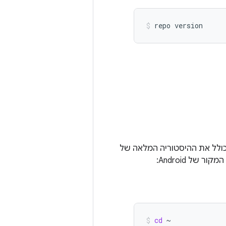
repo
version
ד של Android נמצא באוסף של מאגרי Git שמתארחים ב-Google. כל מאגר Git כולל את ההיסטוריה המלאה של
cd
~