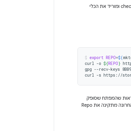
הסקריפט של Python שמופעל באמצעות Repo launcher מאתחל את ה-checkout ומוריד את הכלי
export
REPO
=
$(
mkt
curl
-o
${
REPO
}
htt
gpg
--recv-keys
8BB
curl
-s
https://sto
קובץ זמני, מורידות את Repo לקובץ ומוודאות שהמפתח שסופק
תואם למפתח הנדרש. אם הפקודות האלה מסתיימות ללא שגיאות, הפקודה האחרונה מתקינה את Repo