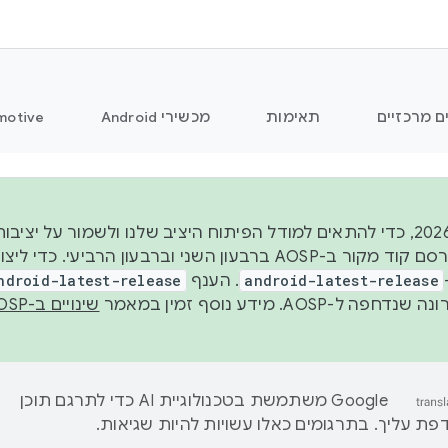
ם מרכזיים
תאימות
מכשירי Android
motive
החל משנת 2026, כדי להתאים למודל הפיתוח היציב שלנו ולשמור על
android-latest-release
. הענף
ndroid-latest-release
ל-AOSP. מידע נוסף זמין במאמר
שינויים ב-AOSP
‫Google משתמשת בטכנולוגיית AI כדי לתרגם תוכן
ת עליך. בתרגומים כאלו עשויות להיות שגיאות.