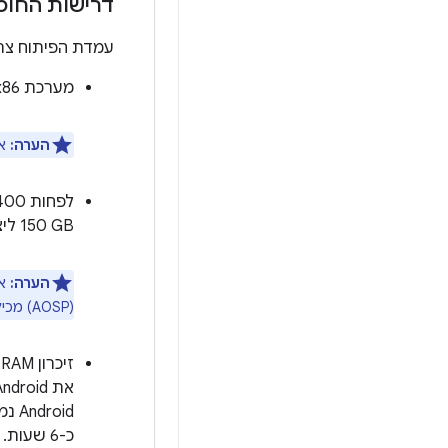
דרישות החומרה 
עמדת הפיתוח צרי
מערכת x86 בגרסת 64 ביט.
הערה:
אפשר
150 GB ליצירה).
הערה:
(AOSP) מכילים את כל מאגרי ה-Git שהיו בשימוש אי פעם.
כ-6 שעות.