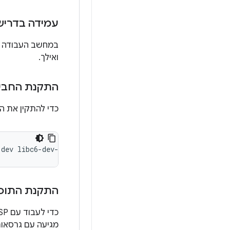
עמידה בדרי
ואילך.
התקנת החביל
כדי להתקין את החבילות הנדרשות ל-04
-dev
libc6-dev-i386
x11proto-core-dev
libx11-dev
lib32z1
התקנת התוכ