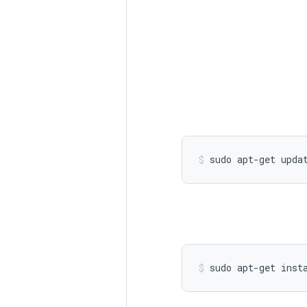
sudo
apt-get
upda
sudo
apt-get
inst