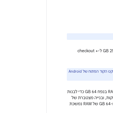
לפחות 400 GB של שטח פנוי בדיסק כדי לבצע checkout וליצור את הקוד (250 GB ל-checkout +
זיכרון RAM בנפח 64GB לפחות. ‫Google משתמשת במכונות עם 72 ליבות ו-RAM בנפח 64 GB כדי לבנות
And. עם תצורת החומרה הזו, בנייה מלאה של Android נמשכת כ-40 דקות, ובנייה מצטברת של
Android נמשכת רק כמה דקות. לעומת זאת, יצירה מלאה במכונה עם 6 ליבות ו-64 GB של RAM נמשכת