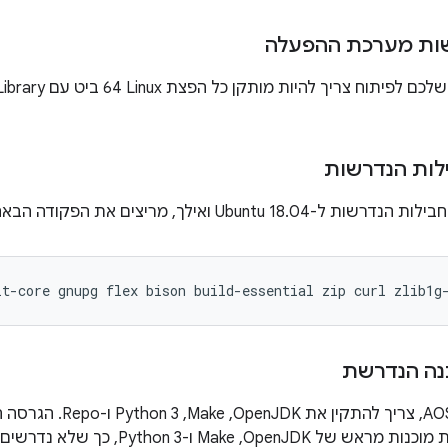
שות מערכת ההפעלה
ות הנדרשות
Ubuntu 18. ואילך, מריצים את הפקודה הבאה:
it-core
gnupg
flex
bison
build-essential
zip
curl
zlib1g
נה הנדרשת
מגיעה עם גרסאות מוכנות מראש של enJDK