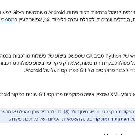
Git היא מערכת חינמית‫
דלים ועריכות. לקבלת עזרה בלימוד Git, אפשר לעיין ב
מסמכי הת
יקטים של Git בפרויקט העל של Android.
ר Android בתוך עץ מקור AOSP.
הפקודות בדף הזה מופיע סימן דולר ($), כדי להבדיל אותן מהפלט או מהער
מל
העתקת דוגמת קוד
בפינה השמאלית העליונה של כל תיבת פקודה.