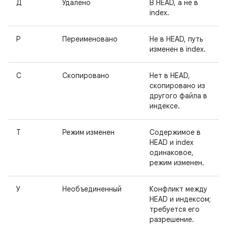
Д
Удалено
В HEAD, а не в
index.
Р
Переименовано
Не в HEAD, путь
изменен в index.
С
Скопировано
Нет в HEAD,
скопировано из
другого файла в
индексе.
Т
Режим изменен
Содержимое в
HEAD и index
одинаковое,
режим изменен.
У
Необъединенный
Конфликт между
HEAD и индексом;
требуется его
разрешение.