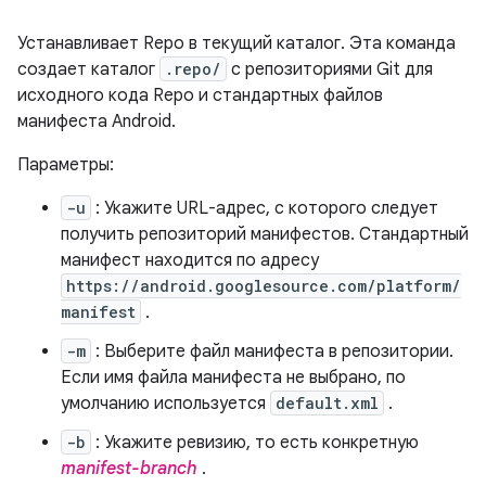
Устанавливает Repo в текущий каталог. Эта команда
создает каталог
.repo/
с репозиториями Git для
исходного кода Repo и стандартных файлов
манифеста Android.
Параметры:
-u
: Укажите URL-адрес, с которого следует
получить репозиторий манифестов. Стандартный
манифест находится по адресу
https://android.googlesource.com/platform/
manifest
.
-m
: Выберите файл манифеста в репозитории.
Если имя файла манифеста не выбрано, по
умолчанию используется
default.xml
.
-b
: Укажите ревизию, то есть конкретную
manifest-branch
.