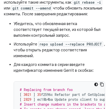
используйте такие инструменты, как
git rebase -i
или
git commit --amend
чтобы обновить локальные
коммиты. После завершения редактирования:
Убедитесь, что обновленная ветка
соответствует текущей ветке, из которой был
выполнен контрольный запрос.
Используйте
repo upload --replace PROJECT
,
чтобы открыть редактор соответствия
изменений.
Для каждого коммита в серии введите
идентификатор изменения Gerrit в скобках:
# Replacing from branch foo
[
3021
]
35
f2596c
Refactor
part
of
GetUploada
[
2829
]
ec18b4ba
Update
proto
client
to
supp
# Insert change numbers in the brackets to ad