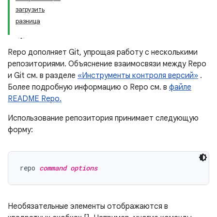
загрузить
разница
Repo дополняет Git, упрощая работу с несколькими
репозиториями. Объяснение взаимосвязи между Repo
и Git см. в разделе
«Инструменты контроля версий»
.
Более подробную информацию о Repo см. в
файле
README Repo.
Использование репозитория принимает следующую
форму:
repo 
command options
Необязательные элементы отображаются в