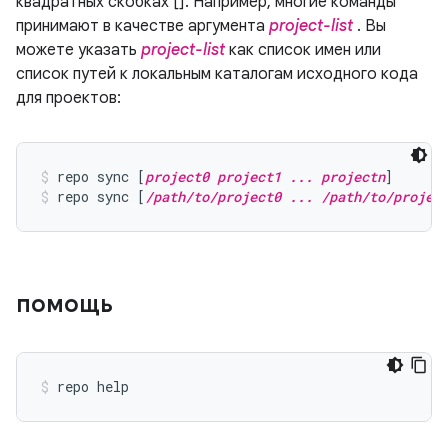
квадратных скобках []. Например, многие команды
принимают в качестве аргумента
project-list
. Вы
можете указать
project-list
как список имен или
список путей к локальным каталогам исходного кода
для проектов:
repo sync [
project0 project1 ... projectn
]
repo sync [
/path/to/project0 ... /path/to/projec
помощь