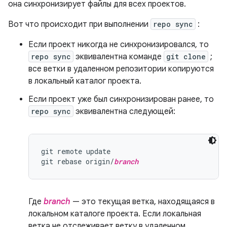
она синхронизирует файлы для всех проектов.
Вот что происходит при выполнении
repo sync
:
Если проект никогда не синхронизировался, то
repo sync
эквивалентна команде
git clone
;
все ветки в удаленном репозитории копируются
в локальный каталог проекта.
Если проект уже был синхронизирован ранее, то
repo sync
эквивалентна следующей:
git remote update

git rebase origin/
branch
Где
branch
— это текущая ветка, находящаяся в
локальном каталоге проекта. Если локальная
ветка не отслеживает ветку в удаленном