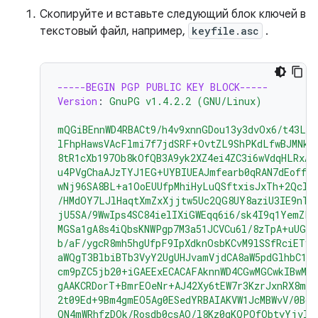
Скопируйте и вставьте следующий блок ключей в
текстовый файл, например,
keyfile.asc
.
-----BEGIN PGP PUBLIC KEY BLOCK-----
Version
:
GnuPG v1.4.2.2 (GNU/Linux)
mQGiBEnnWD4RBACt9/h4v9xnnGDou13y3dvOx6/t43LP
lFhpHawsVAcFlmi7f7jdSRF+OvtZL9ShPKdLfwBJMNkU
8tR1cXb197Ob8kOfQB3A9yk2XZ4ei4ZC3i6wVdqHLRxAB
u4PVgChaAJzTYJ1EG+UYBIUEAJmfearb0qRAN7dEoff0F
wNj96SA8BL+a1OoEUUfpMhiHyLuQSftxisJxTh+2Qclz
/HMdOY7LJlHaqtXmZxXjjtw5Uc2QG8UY8aziU3IE9nTj
jU5SA/9WwIps4SC84ielIXiGWEqq6i6/sk4I9q1YemZF2
MGSa1gA8s4iQbsKNWPgp7M3a51JCVCu6l/8zTpA+uUGap
b/aF/ygcR8mh5hgUfpF9IpXdknOsbKCvM9lSSfRciETyk
aWQgT3BlbiBTb3VyY2UgUHJvamVjdCA8aW5pdGlhbC1j
cm9pZC5jb20+iGAEExECACAFAknnWD4CGwMGCwkIBwMC
gAAKCRDorT+BmrEOeNr+AJ42Xy6tEW7r3KzrJxnRX8mi
2t09Ed+9Bm4gmEO5Ag0ESedYRBAIAKVW1JcMBWvV/0Bo9
QN4mWRhfzDOk/Rosdb0csAO/l8Kz0gKQPOfObtyYjvI8