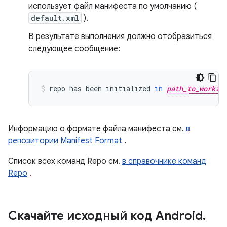
использует файл манифеста по умолчанию (
default.xml
).
В результате выполнения должно отобразиться
следующее сообщение:
repo
has
been
initialized
in
path_to_workin
Информацию о формате файла манифеста см.
в
репозитории Manifest Format
.
Список всех команд Repo см.
в справочнике команд
Repo
.
Скачайте исходный код Android
.