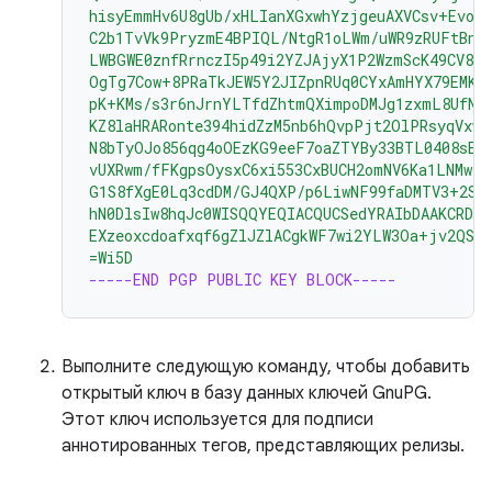
hisyEmmHv6U8gUb/xHLIanXGxwhYzjgeuAXVCsv+EvoP
C2b1TvVk9PryzmE4BPIQL/NtgR1oLWm/uWR9zRUFtBnE4
LWBGWE0znfRrnczI5p49i2YZJAjyX1P2WzmScK49CV82
OgTg7Cow+8PRaTkJEW5Y2JIZpnRUq0CYxAmHYX79EMKH
pK+KMs/s3r6nJrnYLTfdZhtmQXimpoDMJg1zxmL8UfNU
KZ8laHRARonte394hidZzM5nb6hQvpPjt2OlPRsyqVxw4
N8bTyOJo856qg4oOEzKG9eeF7oaZTYBy33BTL0408sEB
vUXRwm/fFKgpsOysxC6xi553CxBUCH2omNV6Ka1LNMwzS
G1S8fXgE0Lq3cdDM/GJ4QXP/p6LiwNF99faDMTV3+2SA
hN0DlsIw8hqJc0WISQQYEQIACQUCSedYRAIbDAAKCRDo
EXzeoxcdoafxqf6gZlJZlACgkWF7wi2YLW3Oa+jv2QST
=Wi5D
-----END PGP PUBLIC KEY BLOCK-----
Выполните следующую команду, чтобы добавить
открытый ключ в базу данных ключей GnuPG.
Этот ключ используется для подписи
аннотированных тегов, представляющих релизы.