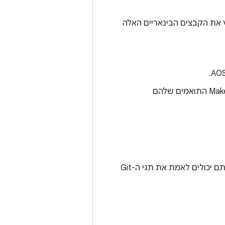
ץ את הקבצים הבינאריים האלה
מאשרים את התנאים של הסכם הרישיון המצורף. קובצי ההפעלה וקובצי ה-Makefile התואמים שלהם
אם יש לכם חשש לגבי הלגיטימיות של קוד המקור, למשל אם הוא הגיע מ-Google, אתם יכולים לאמת את תגי ה-Git