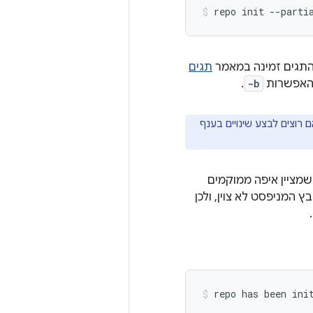
repo
init
--parti
התגים זמינה במאמר
תגים
 האפשרות
-b
.
ם רוצים לבצע שינויים בענף
 שהוא קובץ XML שמציין איפה ממוקמים
ה הזו, שם קובץ המניפסט לא צוין, ולכן
)
repo
has
been
ini