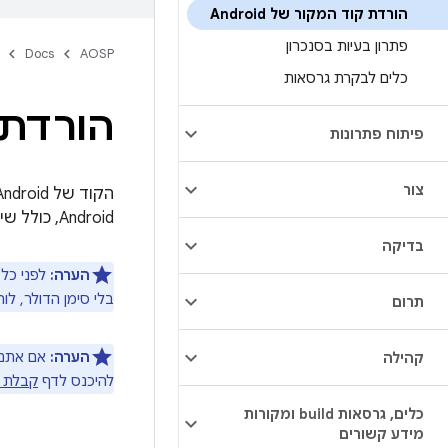
הורדת קוד המקור של Android
פתרון בעיות בסנכרון
Docs
AOSP
כלים לבקרת גרסאות
הורדת קו
פיתוח פתרונות
צור
Android, כולל שינויים במקור והתאריך שבו השינויים בוצעו. בדף הזה מוסבר איך להוריד את המקור.
בדיקה
הערה:
לפני כל 
בלי סימן הדולר, ל
תרום
הערה:
אם אתם ר
קהילה
להיכנס לדף
קבלת קוד
כלים
,
גרסאות build ומקורות
מידע קשורים