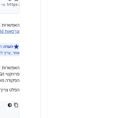
-u
https://android.googlesource.com/platform/manifest
האפשרות
וגרסאות Build של קוד המקור
הערה:
הה
אחר, צריך לאתחל את לקוח po
האפשרות
הפקודה מש
הפלט צריך 