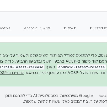
ם מרכזיים
תאימות
מכשירי Android
motive
החל משנת 2026, כדי להתאים למודל הפיתוח היציב שלנו ולשמור על
android-latest-release
. הענף
ndroid-latest-release
ל-AOSP. מידע נוסף זמין במאמר
שינויים ב-AOSP
‫Google משתמשת בטכנולוגיית AI כדי לתרגם תוכן
ת עליך. בתרגומים כאלו עשויות להיות שגיאות.