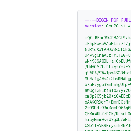
-----BEGIN PGP PUBL
Version
:
GnuPG v1.4
mQGiBEnnWD4RBACt9/h
lFhpHawsVAcFlmi7f7j
8tR1cXb197Ob8kOfQB3
u4PVgChaAJzTYJ1EG+U
wNj96SA8BL+a1OoEUUf
/HMdOY7LJlHaqtXmZxX
jU5SA/9WwIps4SC84ie
MGSa1gA8s4iQbsKNWPg
b/aF/ygcR8mh5hgUfpF
aWQgT3BlbiBTb3VyY2U
cm9pZC5jb20+iGAEExE
gAAKCRDorT+BmrEOeNr
2t09Ed+9Bm4gmEO5Ag0
QN4mWRhfzDOk/Rosdb0
hisyEmmHv6U8gUb/xHL
C2b1TvVk9PryzmE4BPI