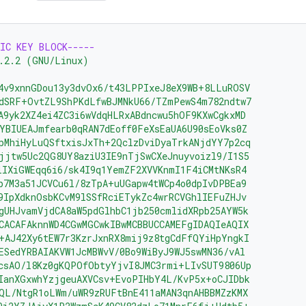
IC KEY BLOCK-----
.2.2 (GNU/Linux)
4v9xnnGDou13y3dvOx6/t43LPPIxeJ8eX9WB+8LLuROSV
dSRF+OvtZL9ShPKdLfwBJMNkU66/TZmPewS4m782ndtw7
A9yk2XZ4ei4ZC3i6wVdqHLRxABdncwu5hOF9KXwCgkxMD
YBIUEAJmfearb0qRAN7dEoff0FeXsEaUA6U90sEoVks0Z
pMhiHyLuQSftxisJxTh+2QclzDviDyaTrkANjdYY7p2cq
jjtw5Uc2QG8UY8aziU3IE9nTjSwCXeJnuyvoizl9/I1S5
lIXiGWEqq6i6/sk4I9q1YemZF2XVVKnmI1F4iCMtNKsR4
p7M3a51JCVCu6l/8zTpA+uUGapw4tWCp4o0dpIvDPBEa9
9IpXdknOsbKCvM9lSSfRciETykZc4wrRCVGhlIEFuZHJv
gUHJvamVjdCA8aW5pdGlhbC1jb250cmlidXRpb25AYW5k
CACAFAknnWD4CGwMGCwkIBwMCBBUCCAMEFgIDAQIeAQIX
+AJ42Xy6tEW7r3KzrJxnRX8mij9z8tgCdFfQYiHpYngkI
ESedYRBAIAKVW1JcMBWvV/0Bo9WiByJ9WJ5swMN36/vAl
csAO/l8Kz0gKQPOfObtyYjvI8JMC3rmi+LIvSUT9806Up
IanXGxwhYzjgeuAXVCsv+EvoPIHbY4L/KvP5x+oCJIDbk
QL/NtgR1oLWm/uWR9zRUFtBnE411aMAN3qnAHBBMZzKMX