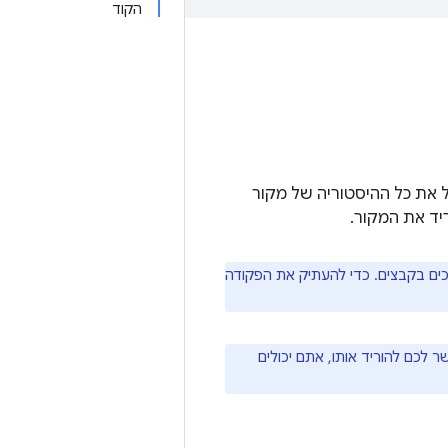
הקוד
And נמצא באוסף של מאגרי Git שמתארחים ב-Google. מאגר Git כולל את כל ההיסטוריה של מקור
כים בקבצים. כדי להעתיק את הפקודה
 לכם להוריד אותו, אתם יכולים