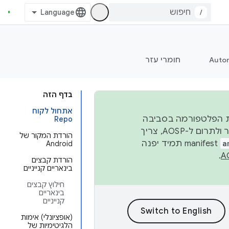
/
Auto
חומרי עזר
בדף הזה
אתחול לקוח
 יציבות הפלטפורמה בסביבה
Repo
העסקית, נפרסם קוד מקור ב-AOSP ברבעון השני וברבעון הרביעי. כדי ליצור ולתרום ל-AOSP, צריך
הורדת המקור של
a
manifest תמיד יפנה
Android
.
הורדת קבצים
בינאריים קנייניים
חילוץ קבצים
בינאריים
קנייניים
(אופציונלי) אימות
הלגיטימיות של