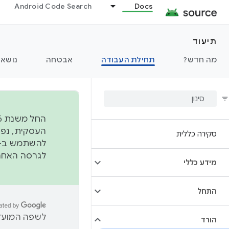
Android Code Search
Docs
תיעוד
מה חדש?
תחילת העבודה
אבטחה
נושאי
סקירה כללית
להשתמש ב-
לגרסה האחרונה שנדחפה 
מידע כללי
התחל
לשפה המועדפ
הורד