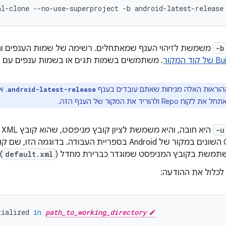
al-clone
--no-use-superproject
-b
android-latest-release
-b
משמשת לזיהוי הענף שמאתחלים. רשימה של שמות הענפים ו
. משתמשים בשמות תגים או בשמות ענפים עם
וראות האלה מניחות שאתם עובדים בענף
. א
android-latest-release
Re ולהוריד את המקור של הענף הזה.
-u
היא חובה, והיא משמשת לציון קובץ
מניפסט
,
פרויקטי Git השונים במקור של Android בספריית העבודה. בדוגמ
תמשת בקובץ המניפסט שמוגדר כברירת מחדל (
default.xml
.
לכלול את ההודעה:
tialized
in
path_to_working_directory