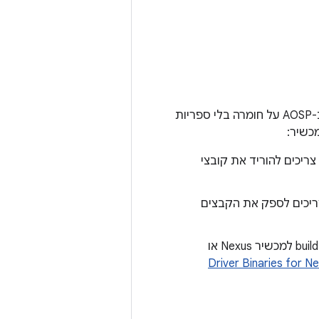
אפשר להריץ AOSP ישירות על אמולטורים של Cuttlefish, אבל אי אפשר להשתמש ב-AOSP על חומרה בלי ספריות
כשיר:
למכשיר Nexus או Pixel, אתם צריכים להוריד את קובצי
ריכים לספק את הקבצים
אם אתם מורידים ומבצעים build של ענף עם תג שאינו הענף הראשי, ומבצעים build למכשיר Nexus או
Driver Binaries for N