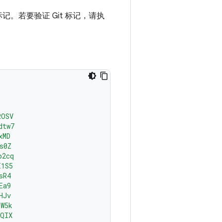
记。若要验证 Git 标记，请执
ROSV
dtw7
xMD
s0Z
p2cq
I1S5
sR4
Ea9
HJv
YW5k
AQIX