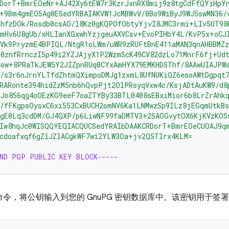
RDorT+BmrEOeNr+AJ42Xy6tEW7r3KzrJxnRX8mij9z8tgCdFfQYiHpY
+9Bm4gmEO5Ag0ESedYRBAIAKVW1JcMBWvV/0Bo9WiByJ9WJ5swMN36/
RhfzDOk/Rosdb0csAO/l8Kz0gKQPOfObtyYjvI8JMC3rmi+LIvSUT98
mmHv6U8gUb/xHLIanXGxwhYzjgeuAXVCsv+EvoPIHbY4L/KvP5x+oCJ
Vk9PryzmE4BPIQL/NtgR1oLWm/uWR9zRUFtBnE411aMAN3qnAHBBMZz
E0znfRrnczI5p49i2YZJAjyX1P2WzmScK49CV82dzLo71MnrF6fj+Ud
Cow+8PRaTkJEW5Y2JIZpnRUq0CYxAmHYX79EMKHDSThf/8AAwUIAJPW
s/s3r6nJrnYLTfdZhtmQXimpoDMJg1zxmL8UfNUKiQZ6esoAWtDgpqt
RARonte394hidZzM5nb6hQvpPjt2OlPRsyqVxw4c/KsjADtAuKW9/d8
OJo856qg4oOEzKG9eeF7oaZTYBy33BTL0408sEBxiMior6b8LrZrAhk
/fFKgpsOysxC6xi553CxBUCH2omNV6Ka1LNMwzSp9ILz8jEGqmUtkBs
XgE0Lq3cdDM/GJ4QXP/p6LiwNF99faDMTV3+2SAOGvytOX6KjKVzKOS
sIw8hqJc0WISQQYEQIACQUCSedYRAIbDAAKCRDorT+BmrEOeCUOAJ9q
xcdoafxqf6gZlJZlACgkWF7wi2YLW3Oa+jv2QSTlrx4KLM=
END PGP PUBLIC KEY BLOCK-----
命令，将公钥输入到您的 GnuPG 密钥数据库中。该密钥用于签