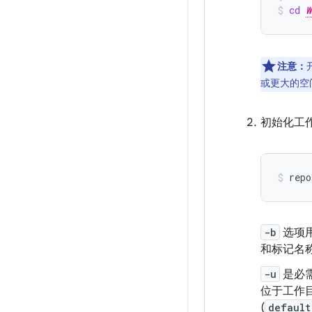
cd
W
注意：
或更大的空
初始化工
repo
-b
选项用
和标记名
-u
是必需
位于工作
(
default