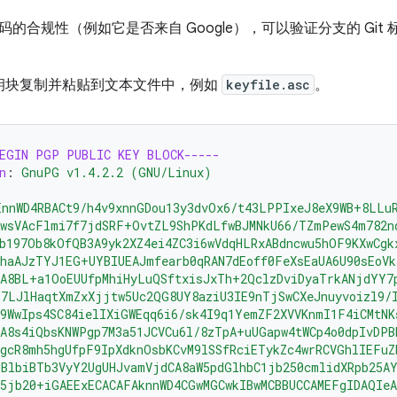
的合规性（例如它是否来自 Google），可以验证分支的 Git 标
钥块复制并粘贴到文本文件中，例如
keyfile.asc
。
BEGIN PGP PUBLIC KEY BLOCK-----
n
:
GnuPG v1.4.2.2 (GNU/Linux)
EnnWD4RBACt9/h4v9xnnGDou13y3dvOx6/t43LPPIxeJ8eX9WB+8LLu
awsVAcFlmi7f7jdSRF+OvtZL9ShPKdLfwBJMNkU66/TZmPewS4m782n
b197Ob8kOfQB3A9yk2XZ4ei4ZC3i6wVdqHLRxABdncwu5hOF9KXwCgk
haAJzTYJ1EG+UYBIUEAJmfearb0qRAN7dEoff0FeXsEaUA6U90sEoVk
SA8BL+a1OoEUUfpMhiHyLuQSftxisJxTh+2QclzDviDyaTrkANjdYY7
Y7LJlHaqtXmZxXjjtw5Uc2QG8UY8aziU3IE9nTjSwCXeJnuyvoizl9/
9WwIps4SC84ielIXiGWEqq6i6/sk4I9q1YemZF2XVVKnmI1F4iCMtNK
A8s4iQbsKNWPgp7M3a51JCVCu6l/8zTpA+uUGapw4tWCp4o0dpIvDPB
gcR8mh5hgUfpF9IpXdknOsbKCvM9lSSfRciETykZc4wrRCVGhlIEFuZ
BlbiBTb3VyY2UgUHJvamVjdCA8aW5pdGlhbC1jb250cmlidXRpb25A
5jb20+iGAEExECACAFAknnWD4CGwMGCwkIBwMCBBUCCAMEFgIDAQIe