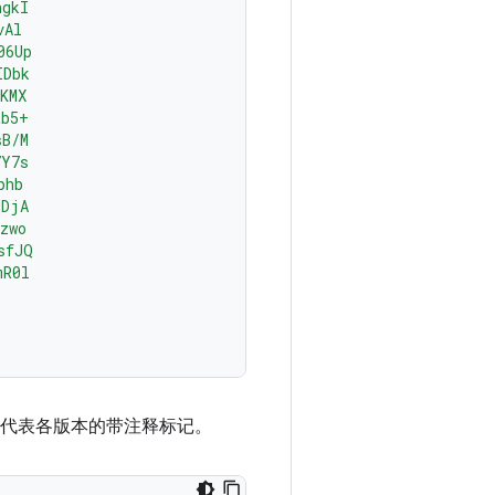
ngkI
vAl
06Up
IDbk
KMX
tb5+
sB/M
7Y7s
phb
qDjA
zwo
sfJQ
mR0l
署代表各版本的带注释标记。