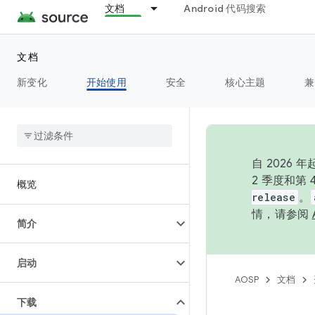
文档
Android 代码搜索
文档
新变化
开始使用
安全
核心主题
兼
自 202
2 季度和第
概览
release
。
情，请参阅
简介
启动
AOSP
文档
下载