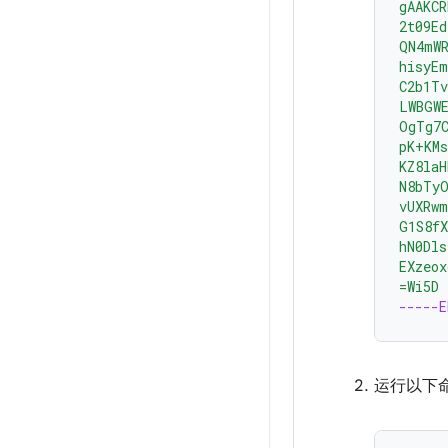
gAAKC
2t09Ed
QN4mW
hisyE
C2b1Tv
LWBGW
OgTg7
pK+KM
KZ8laH
N8bTy
vUXRwm
G1S8f
hN0Dl
EXzeo
=Wi5D
-----
运行以下