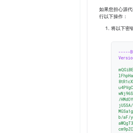
如果您担心源代码
行以下操作：
将以下密
-----
Versio
mQGiB
lFhpH
8tR1cX
u4PVgC
wNj96
/HMdO
jU5SA/
MGSa1g
b/aF/y
aWQgT3
cm9pZC