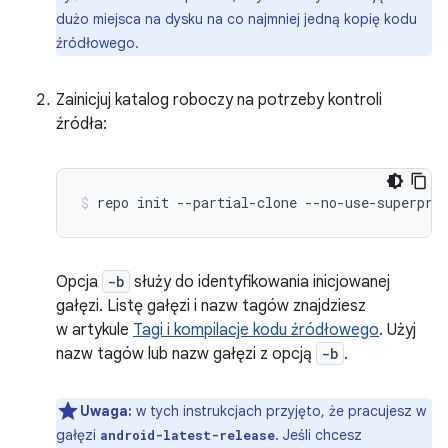
dużo miejsca na dysku na co najmniej jedną kopię kodu
źródłowego.
Zainicjuj katalog roboczy na potrzeby kontroli
źródła:
repo
init
--partial-clone
--no-use-superpro
Opcja
-b
służy do identyfikowania inicjowanej
gałęzi. Listę gałęzi i nazw tagów znajdziesz
w artykule
Tagi i kompilacje kodu źródłowego
. Użyj
nazw tagów lub nazw gałęzi z opcją
-b
.
Uwaga:
w tych instrukcjach przyjęto, że pracujesz w
gałęzi
. Jeśli chcesz
android-latest-release