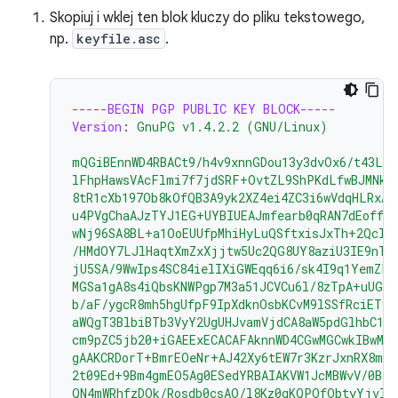
Skopiuj i wklej ten blok kluczy do pliku tekstowego,
np.
keyfile.asc
.
-----BEGIN PGP PUBLIC KEY BLOCK-----
Version
:
GnuPG v1.4.2.2 (GNU/Linux)
mQGiBEnnWD4RBACt9/h4v9xnnGDou13y3dvOx6/t43LP
lFhpHawsVAcFlmi7f7jdSRF+OvtZL9ShPKdLfwBJMNkU
8tR1cXb197Ob8kOfQB3A9yk2XZ4ei4ZC3i6wVdqHLRxAB
u4PVgChaAJzTYJ1EG+UYBIUEAJmfearb0qRAN7dEoff0F
wNj96SA8BL+a1OoEUUfpMhiHyLuQSftxisJxTh+2Qclz
/HMdOY7LJlHaqtXmZxXjjtw5Uc2QG8UY8aziU3IE9nTj
jU5SA/9WwIps4SC84ielIXiGWEqq6i6/sk4I9q1YemZF2
MGSa1gA8s4iQbsKNWPgp7M3a51JCVCu6l/8zTpA+uUGap
b/aF/ygcR8mh5hgUfpF9IpXdknOsbKCvM9lSSfRciETyk
aWQgT3BlbiBTb3VyY2UgUHJvamVjdCA8aW5pdGlhbC1j
cm9pZC5jb20+iGAEExECACAFAknnWD4CGwMGCwkIBwMC
gAAKCRDorT+BmrEOeNr+AJ42Xy6tEW7r3KzrJxnRX8mi
2t09Ed+9Bm4gmEO5Ag0ESedYRBAIAKVW1JcMBWvV/0Bo9
QN4mWRhfzDOk/Rosdb0csAO/l8Kz0gKQPOfObtyYjvI8