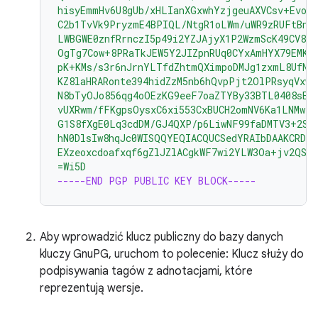
hisyEmmHv6U8gUb/xHLIanXGxwhYzjgeuAXVCsv+EvoP
C2b1TvVk9PryzmE4BPIQL/NtgR1oLWm/uWR9zRUFtBnE4
LWBGWE0znfRrnczI5p49i2YZJAjyX1P2WzmScK49CV82
OgTg7Cow+8PRaTkJEW5Y2JIZpnRUq0CYxAmHYX79EMKH
pK+KMs/s3r6nJrnYLTfdZhtmQXimpoDMJg1zxmL8UfNU
KZ8laHRARonte394hidZzM5nb6hQvpPjt2OlPRsyqVxw4
N8bTyOJo856qg4oOEzKG9eeF7oaZTYBy33BTL0408sEB
vUXRwm/fFKgpsOysxC6xi553CxBUCH2omNV6Ka1LNMwzS
G1S8fXgE0Lq3cdDM/GJ4QXP/p6LiwNF99faDMTV3+2SA
hN0DlsIw8hqJc0WISQQYEQIACQUCSedYRAIbDAAKCRDo
EXzeoxcdoafxqf6gZlJZlACgkWF7wi2YLW3Oa+jv2QST
=Wi5D
-----END PGP PUBLIC KEY BLOCK-----
Aby wprowadzić klucz publiczny do bazy danych
kluczy GnuPG, uruchom to polecenie: Klucz służy do
podpisywania tagów z adnotacjami, które
reprezentują wersje.