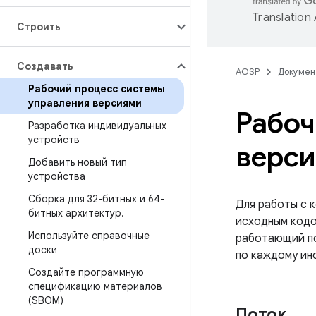
Translation
Строить
Создавать
AOSP
Докумен
Рабочий процесс системы
управления версиями
Рабоч
Разработка индивидуальных
устройств
верс
Добавить новый тип
устройства
Сборка для 32-битных и 64-
Для работы с 
битных архитектур
.
исходным кодо
Используйте справочные
работающий по
доски
по каждому ин
Создайте программную
спецификацию материалов
(SBOM)
Поток