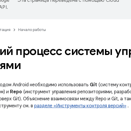
Эта страница переведена с помощью
Cloud
 API
.
тация
Начало работы
ий процесс системы уп
иями
кодом Android необходимо использовать
Git
(систему конт
м) и
Repo
(инструмент управления репозиториями, разраб
верх Git). Объяснение взаимосвязи между Repo и Git, а т
струменту см. в
разделе «Инструменты контроля версий»
.