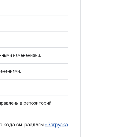
нными изменениями.
енениями.
правлены в репозиторий.
о кода см. разделы
«Загрузка