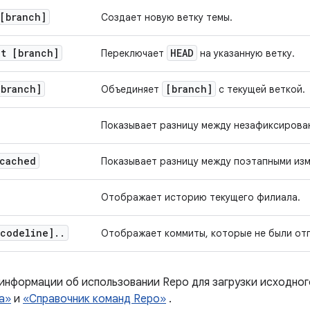
[branch]
Создает новую ветку темы.
ut [branch]
HEAD
Переключает
на указанную ветку.
[branch]
[branch]
Объединяет
с текущей веткой.
Показывает разницу между незафиксирова
-cached
Показывает разницу между поэтапными изм
Отображает историю текущего филиала.
codeline]
.
.
Отображает коммиты, которые не были от
 информации об использовании Repo для загрузки исходног
а»
и
«Справочник команд Repo»
.