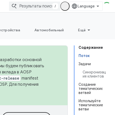
/
устройства
Автомобильный
Ещё
Содержание
Поток
 разработки основной
Задачи
 мы будем публиковать
я вклада в AOSP
Синхронизац
ия клиентов
t-release
manifest
OSP. Для получения
Создание
тематических
ветвей
Используйте
тематические
ветви