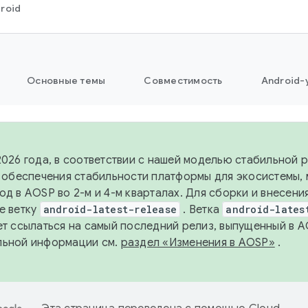
roid
Основные темы
Совместимость
Android-
2026 года, в соответствии с нашей моделью стабильной
я обеспечения стабильности платформы для экосистемы,
од в AOSP во 2-м и 4-м кварталах. Для сборки и внесени
е ветку
android-latest-release
. Ветка
android-lates
ет ссылаться на самый последний релиз, выпущенный в A
льной информации см.
раздел «Изменения в AOSP»
.