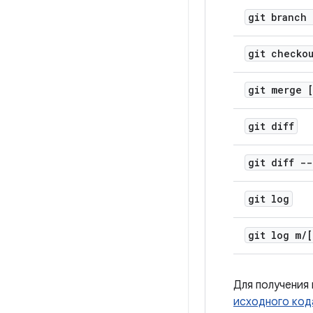
git branch 
git checko
git merge 
git diff
git diff -
git log
git log m
/
[
Для получения
исходного код