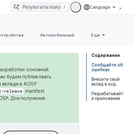
/
устройства
Автомобильный
Ещё
Содержание
Сообщайте об
 разработки основной
ошибках
 мы будем публиковать
Внесите свой
я вклада в AOSP
вклад в код.
t-release
manifest
Разрабатывайт
OSP. Для получения
е приложения