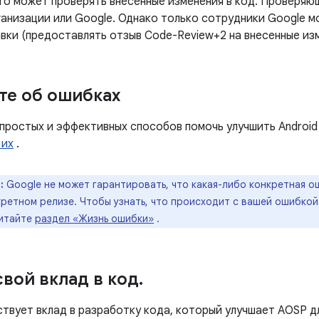
кто может проверять внесенные изменения в код. Проверя
ганизации или Google. Однако только сотрудники Google м
вки (предоставлять отзыв Code-Review+2 на внесенные изм
е об ошибках
 простых и эффективных способов помочь улучшить Androi
 их
.
:
Google не может гарантировать, что какая-либо конкретная ош
ретном релизе. Чтобы узнать, что происходит с вашей ошибкой 
читайте
раздел «Жизнь ошибки»
.
свой вклад в код
.
твует вклад в разработку кода, который улучшает AOSP дл