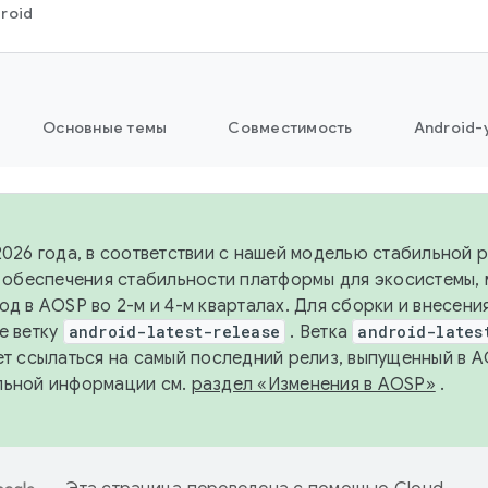
roid
Основные темы
Совместимость
Android-
2026 года, в соответствии с нашей моделью стабильной
я обеспечения стабильности платформы для экосистемы,
од в AOSP во 2-м и 4-м кварталах. Для сборки и внесени
е ветку
android-latest-release
. Ветка
android-lates
ет ссылаться на самый последний релиз, выпущенный в A
льной информации см.
раздел «Изменения в AOSP»
.