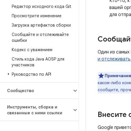
Кто-то, 
Редактор исходного кода Git
вашей ор
для отпра
Просмотрите изменение
Загрузка артефактов сборки
Сообщайте и отслеживайте
Сообщайт
ошибки
Кодекс с уважением
Один из самых
и отслеживать
Стиль кода Java AOSP для
участников
Руководство по API
Примечание
каком-либо конк
сообщите, про
Сообщество
Инструменты
,
сборка и
связанные с ними ссылки
Внесите 
Google приветс