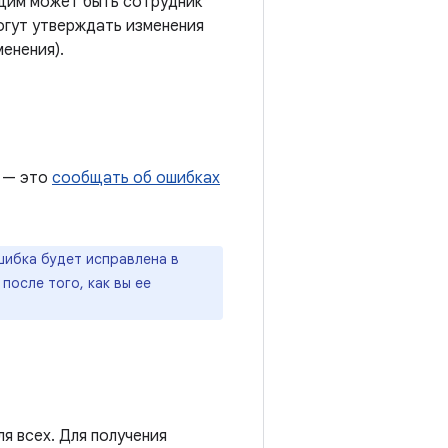
ющим может быть сотрудник
огут утверждать изменения
енения).
d — это
сообщать об ошибках
ибка будет исправлена ​​в
после того, как вы ее
я всех. Для получения