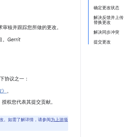
确定更改状态
解决反馈并上传
替换更改
如何请求审核并跟踪您所做的更改。
解决同步冲突
目。
Gerrit
提交更改
下协议之一：
议》
。
，授权您代表其提交贡献。
行更改。如需了解详情，请参阅
为上游项