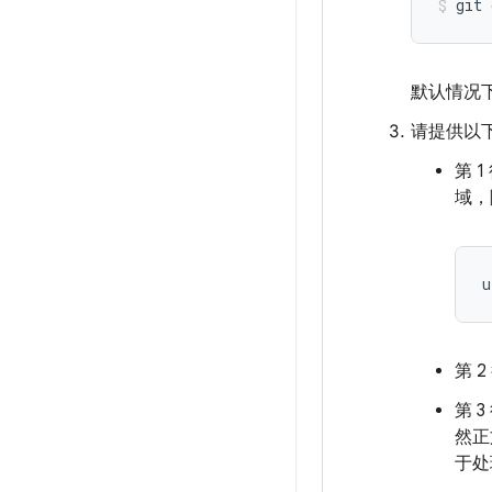
git
默认情况
请提供以
第 
域，
u
第 
第 
然正
于处