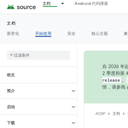
文档
Android 代码搜索
文档
新变化
开始使用
安全
核心主题
兼
自 202
2 季度和第
概览
release
。
情，请参阅
简介
启动
AOSP
文档
下载