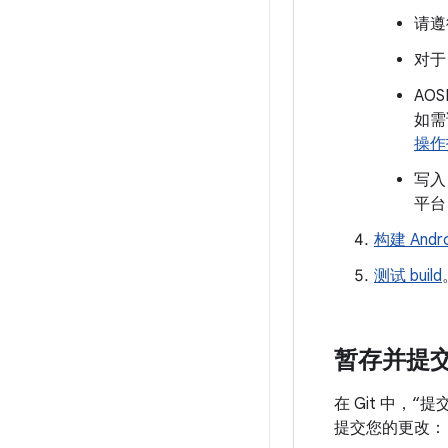
请遵
对于
AOS
如需详
操作
写入
平台
构建 Andro
测试 build
暂存并提
在 Git 中
提交您的更改：