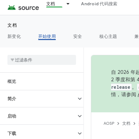
文档
Android 代码搜索
文档
新变化
开始使用
安全
核心主题
兼
自 202
2 季度和第
概览
release
。
情，请参阅
简介
启动
AOSP
文档
下载