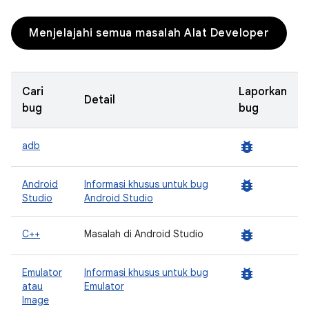
Menjelajahi semua masalah Alat Developer
Cari
Laporkan
Detail
bug
bug
bug_report
adb
bug_report
Android
Informasi khusus untuk bug
Studio
Android Studio
bug_report
C++
Masalah di Android Studio
bug_report
Emulator
Informasi khusus untuk bug
atau
Emulator
Image