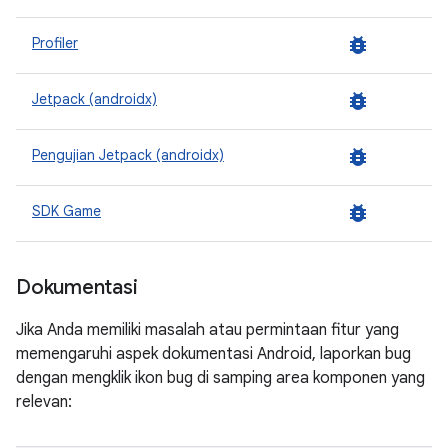
bug_report
Profiler
bug_report
Jetpack (androidx)
bug_report
Pengujian Jetpack (androidx)
bug_report
SDK Game
Dokumentasi
Jika Anda memiliki masalah atau permintaan fitur yang
memengaruhi aspek dokumentasi Android, laporkan bug
dengan mengklik ikon bug di samping area komponen yang
relevan: