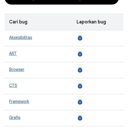
Cari bug
Laporkan bug
bug_report
Aksesibilitas
bug_report
ART
bug_report
Browser
bug_report
CTS
bug_report
Framework
bug_report
Grafis