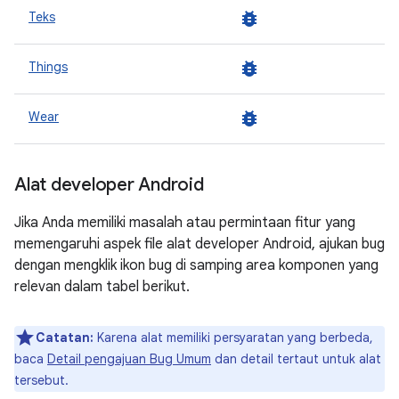
bug_report
Teks
bug_report
Things
bug_report
Wear
Alat developer Android
Jika Anda memiliki masalah atau permintaan fitur yang
memengaruhi aspek file alat developer Android, ajukan bug
dengan mengklik ikon bug di samping area komponen yang
relevan dalam tabel berikut.
Catatan:
Karena alat memiliki persyaratan yang berbeda,
baca
Detail pengajuan Bug Umum
dan detail tertaut untuk alat
tersebut.