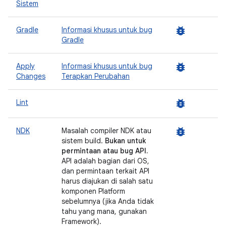
Sistem
bug_report
Gradle
Informasi khusus untuk bug
Gradle
bug_report
Apply
Informasi khusus untuk bug
Changes
Terapkan Perubahan
bug_report
Lint
bug_report
NDK
Masalah compiler NDK atau
sistem build.
Bukan untuk
permintaan atau bug API.
API adalah bagian dari OS,
dan permintaan terkait API
harus diajukan di salah satu
komponen Platform
sebelumnya (jika Anda tidak
tahu yang mana, gunakan
Framework).