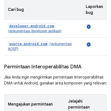
Laporkan
Cari bug
bug
developer.android.com
bug_report
(dokumentasi developer aplikasi)
source.android.com
bug_report
(dokumentasi
AOSP)
Permintaan Interoperabilitas DMA
Jika Anda ingin mengirimkan permintaan Interoperabilitas
DMA untuk Android, gunakan area komponen yang relevan:
Jelajahi
Mengajukan permintaan
permintaan