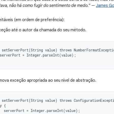
Java, não há como fugir do sentimento de medo.
" —
James Go
eitáveis (em ordem de preferência):
ceção até o autor da chamada do seu método.
 setServerPort(String value) throws NumberFormatExceptio
serverPort = Integer.parseInt(value);

nova exceção apropriada ao seu nível de abstração.
 setServerPort(String value) throws ConfigurationExcepti
y {

  serverPort = Integer.parseInt(value);
