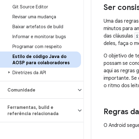
Ser consi
Git Source Editor
Revisar uma mudança
Uma das regras
Baixar artefatos de build
minutos para an
das cláusulas
i
Informar e monitorar bugs
deles, faça o 
Programar com respeito
O objetivo de t
Estilo de código Java do
AOSP para colaboradores
possam se conc
aqui as regras 
Diretrizes da API
importante. Se 
o ritmo dos leit
Comunidade
Ferramentas
,
build e
Regras da
referência relacionada
O Android segu