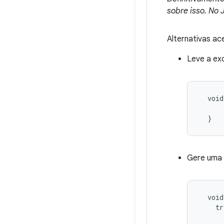
sobre isso. No 
Alternativas ac
Leve a ex
  void
      
  }
Gere uma 
  void
    tr
      