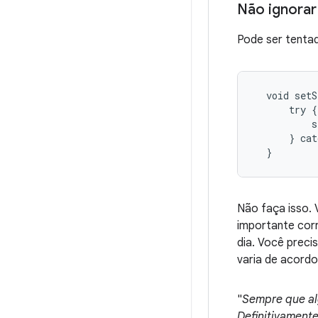
Não ignora
Pode ser tenta
  void setS
      try {

          s
      } cat
  }
Não faça isso.
importante corr
dia. Você preci
varia de acord
"
Sempre que al
Definitivament