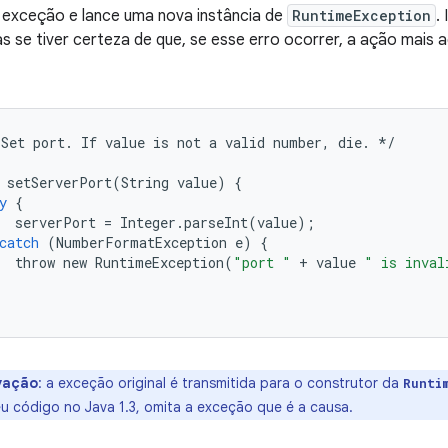
 exceção e lance uma nova instância de
RuntimeException
.
as se tiver certeza de que, se esse erro ocorrer, a ação mais
Set
port
.
If
value
is
not
a
valid
number
,
die
.
*/
setServerPort
(
String
value
)
{
y
{
serverPort
=
Integer
.
parseInt
(
value
);
catch
(
NumberFormatException
e
)
{
throw
new
RuntimeException
(
"port "
+
value
" is inval
vação
: a exceção original é transmitida para o construtor da
Runti
eu código no Java 1.3, omita a exceção que é a causa.