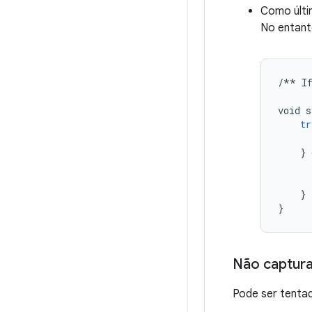
Como últim
No entant
/**
I
void
s
tr
}
}
}
Não captura
Pode ser tentad