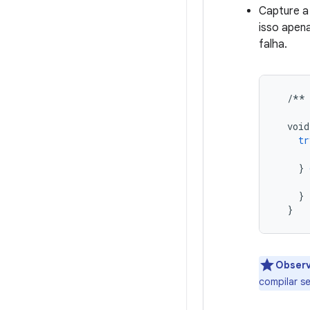
Capture a
isso apen
falha.
/**
void
tr
}
}
}
Obser
compilar s