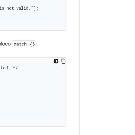
is not valid.");

 bloco
catch {}
.
uted
.
*/