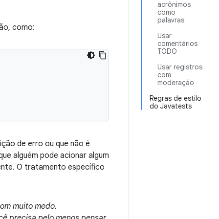
acrônimos
como
palavras
ão, como:
Usar
comentários
TODO
Usar registros
com
moderação
Regras de estilo
do Javatests
ição de erro ou que não é
o que alguém pode acionar algum
ente. O tratamento específico
com muito medo.
ocê precisa pelo menos pensar