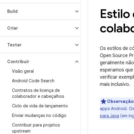
Estil
Build
colab
Criar
Testar
Os estilos de c
Open Source Pro
Contribuir
geralmente
não
esperamos que 
Visão geral
verificar exem
Android Code Search
mais inclusivo.
Contratos de licença de
colaborador e cabeçalhos
Observação
Ciclo de vida de lançamento
apps Android. O
Enviar mudanças no código
para Java
(em ing
Contribuir para projetos
upstream