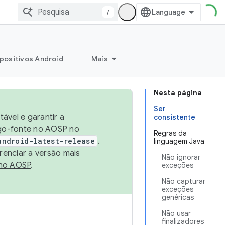
/
positivos Android
Mais
Nesta página
Ser
ável e garantir a
consistente
igo-fonte no AOSP no
Regras da
android-latest-release
.
linguagem Java
renciar a versão mais
Não ignorar
no AOSP
.
exceções
Não capturar
exceções
genéricas
Não usar
finalizadores