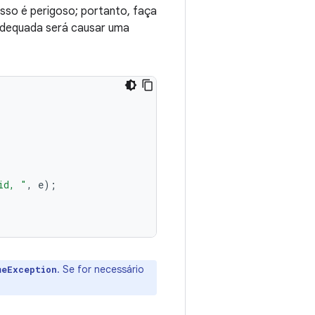
 Isso é perigoso; portanto, faça
 adequada será causar uma
id, "
,
e
);
. Se for necessário
meException