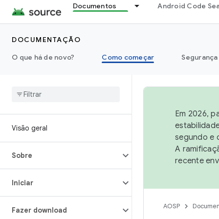
Documentos
Android Code Se
DOCUMENTAÇÃO
O que há de novo?
Como começar
Segurança
Em 2026, pa
estabilidad
Visão geral
segundo e q
A ramificaç
Sobre
recente env
Iniciar
AOSP
Documen
Fazer download