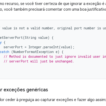
o recurso, se você tiver certeza de que ignorar a exceção é 
o, você também precisará comentar com uma boa justificativ
f
value
is
not
a
valid
number
,
original
port
number
is
u
etServerPort
(
String
value
)
{
y
{
serverPort
=
Integer
.
parseInt
(
value
);
catch
(
NumberFormatException
e
)
{
// Method is documented to just ignore invalid user i
// serverPort will just be unchanged.
r exceções genéricas
or ceder à preguiça ao capturar exceções e fazer algo assim