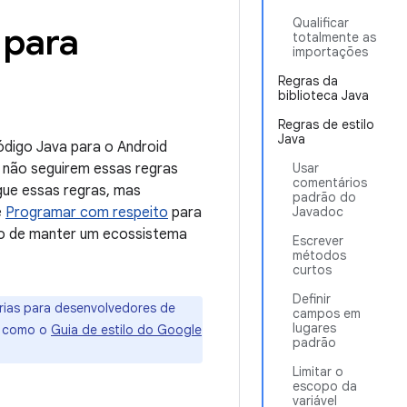
Qualificar
 para
totalmente as
importações
Regras da
biblioteca Java
Regras de estilo
Java
código Java para o Android
 não seguirem essas regras
Usar
comentários
gue essas regras, mas
padrão do
e
Programar com respeito
para
Javadoc
ivo de manter um ecossistema
Escrever
métodos
curtos
Definir
órias para desenvolvedores de
campos em
lugares
, como o
Guia de estilo do Google
padrão
Limitar o
escopo da
variável