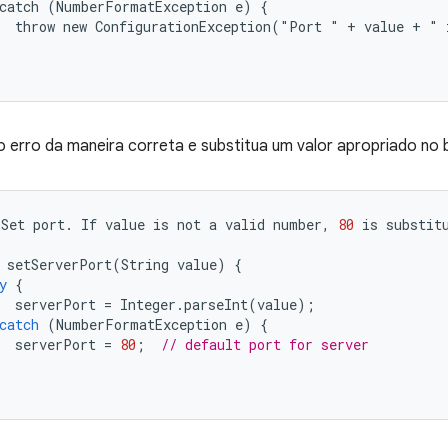
catch (NumberFormatException e) {

  throw new ConfigurationException("Port " + value + " 
o erro da maneira correta e substitua um valor apropriado no
Set
port
.
If
value
is
not
a
valid
number
,
80
is
substit
setServerPort
(
String
value
)
{
y
{
serverPort
=
Integer
.
parseInt
(
value
);
catch
(
NumberFormatException
e
)
{
serverPort
=
80
;
// default port for server