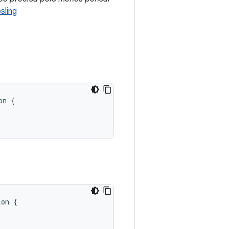
sling
n {

on {
