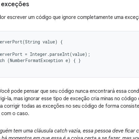
r exceções
dor escrever um código que ignore completamente uma exceç
erverPort(String value) {

erverPort = Integer.parseInt(value);

ch (NumberFormatException e) { }

 Você pode pensar que seu código nunca encontrará essa cond
igi-la, mas ignorar esse tipo de exceção cria minas no códig
sa corrigir todas as exceções no seu código de forma consist
o com o caso.
guém tem uma cláusula catch vazia, essa pessoa deve ficar 
e há momentos em que essa é a coisa certa a se fazer, mas v