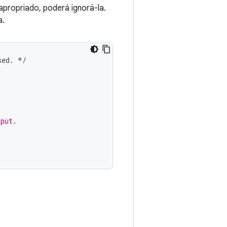
apropriado, poderá ignorá-la.
a.
sed
.
*/
nput.
: