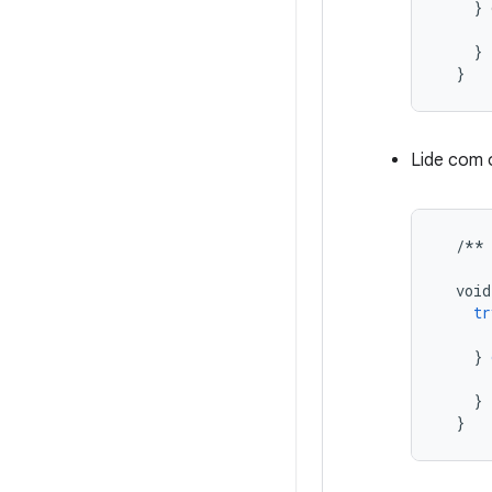
    } 
      
    }

  }
Lide com 
/**
void
tr
}
}
}