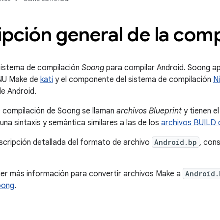
pción general de la comp
sistema de compilación
Soong
para compilar Android. Soong a
GNU Make de
kati
y el componente del sistema de compilación
Ni
e Android.
e compilación de Soong se llaman
archivos Blueprint
y tienen e
una sintaxis y semántica similares a las de los
archivos BUILD 
scripción detallada del formato de archivo
Android.bp
, con
ner más información para convertir archivos Make a
Android.
oong
.