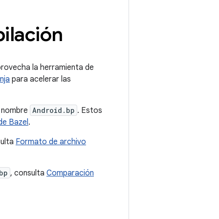
ilación
provecha la herramienta de
nja
para acelerar las
l nombre
Android.bp
. Estos
de Bazel
.
sulta
Formato de archivo
bp
, consulta
Comparación