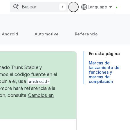
/
s Android
Automotive
Referencia
En esta página
Marcas de
mado Trunk Stable y
lanzamiento de
funciones y
emos el código fuente en el
marcas de
uir a él, usa
android-
compilación
empre hará referencia a la
ión, consulta
Cambios en