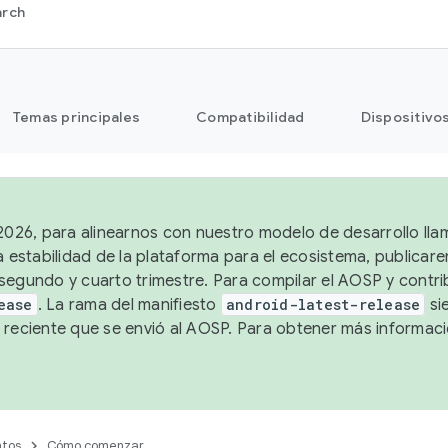
arch
Temas principales
Compatibilidad
Dispositivo
 2026, para alinearnos con nuestro modelo de desarrollo lla
a estabilidad de la plataforma para el ecosistema, publicar
segundo y cuarto trimestre. Para compilar el AOSP y contrib
ease
. La rama del manifiesto
android-latest-release
si
 reciente que se envió al AOSP. Para obtener más informac
tos
Cómo comenzar