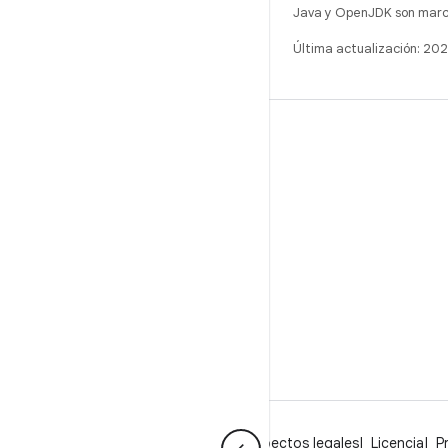
Java y OpenJDK son marca
Última actualización: 20
COMPILACIÓN
Repositorio de Android
Requisitos
Descarga
Vista previa de los objetos binarios
Imágenes de fábrica
Objetos binarios del controlador
GitHub
Acerca de Android
Comunidad
Aspectos legales
Licencia
P