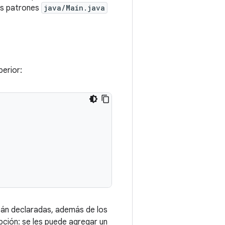
os patrones
java/Main.java
perior:
stán declaradas, además de los
pción: se les puede agregar un