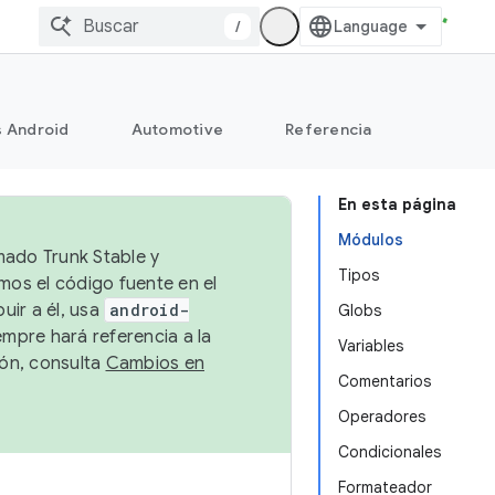
/
s Android
Automotive
Referencia
En esta página
Módulos
mado Trunk Stable y
Tipos
emos el código fuente en el
uir a él, usa
android-
Globs
empre hará referencia a la
Variables
ión, consulta
Cambios en
Comentarios
Operadores
Condicionales
Formateador