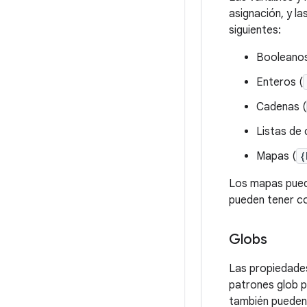
asignación, y l
siguientes:
Booleanos
Enteros (
Cadenas (
Listas de
Mapas (
{
Los mapas puede
pueden tener co
Globs
Las propiedade
patrones glob 
también pueden