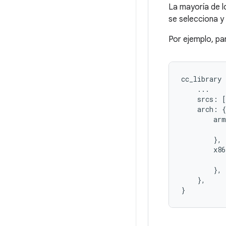
La mayoría de l
se selecciona y 
Por ejemplo, pa
cc_library
...
srcs
:
[
arch
:
{
arm
},
x86
},
},
}