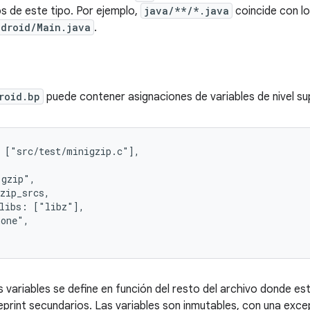
 de este tipo. Por ejemplo,
java/**/*.java
coincide con l
droid/Main.java
.
roid.bp
puede contener asignaciones de variables de nivel su
 ["src/test/minigzip.c"],

gzip",

zip_srcs,

libs: ["libz"],

one",

as variables se define en función del resto del archivo donde e
eprint secundarios. Las variables son inmutables, con una exce