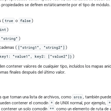
as propiedades se definen estáticamente por el tipo de módulo.
 (
true
o
false
)
int
)
"string"
)
 cadenas (
["string1", "string2"]
)
key1: "value1", key2: ["value2"]}
)
n contener valores de cualquier tipo, incluidos los mapas anid
mas finales después del último valor.
s que toman una lista de archivos, como
srcs
, también pued
pueden contener el comodín
*
de UNIX normal, por ejemplo,
*
 contener un solo comodín
**
como un elemento de ruta de a