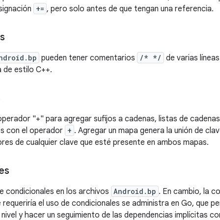
asignación
+=
, pero solo antes de que tengan una referencia.
s
ndroid.bp
pueden tener comentarios
/* */
de varias línea
a de estilo C++.
s
operador "+" para agregar sufijos a cadenas, listas de cadena
s con el operador
+
. Agregar un mapa genera la unión de cl
ores de cualquier clave que esté presente en ambos mapas.
es
 condicionales en los archivos
Android.bp
. En cambio, la c
 requeriría el uso de condicionales se administra en Go, que p
o nivel y hacer un seguimiento de las dependencias implícitas c