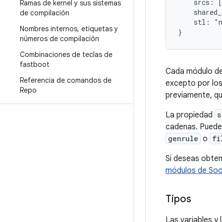
    srcs: [
Ramas de kernel y sus sistemas
    shared_
de compilación
    stl: "n
Nombres internos
,
etiquetas y
números de compilación
Combinaciones de teclas de
fastboot
Cada módulo de
Referencia de comandos de
excepto por lo
Repo
previamente, qu
La propiedad
s
cadenas. Puedes
genrule
o
fi
Si deseas obten
módulos de So
Tipos
Las variables y