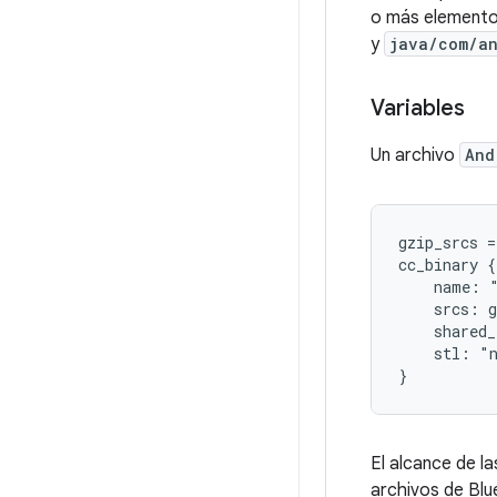
o más elementos
y
java/com/an
Variables
Un archivo
And
gzip_srcs =
cc_binary {

    name: "
    srcs: g
    shared_
    stl: "n
El alcance de l
archivos de Blu