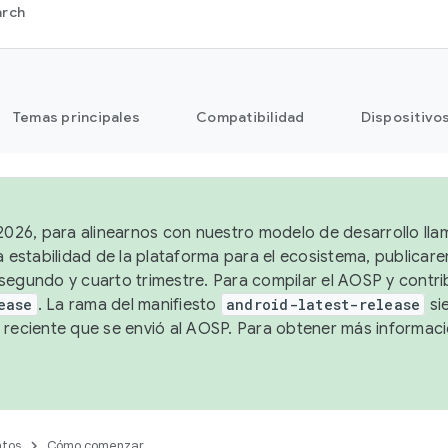
arch
Temas principales
Compatibilidad
Dispositivo
 2026, para alinearnos con nuestro modelo de desarrollo lla
a estabilidad de la plataforma para el ecosistema, publicar
segundo y cuarto trimestre. Para compilar el AOSP y contrib
ease
. La rama del manifiesto
android-latest-release
si
 reciente que se envió al AOSP. Para obtener más informac
tos
Cómo comenzar