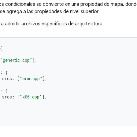
os condicionales se convierte en una propiedad de mapa, dond
se agrega a las propiedades de nivel superior.
ra admitir archivos específicos de arquitectura:
{
"generic.cpp"
],
:
{
srcs
:
[
"arm.cpp"
],
:
{
srcs
:
[
"x86.cpp"
],