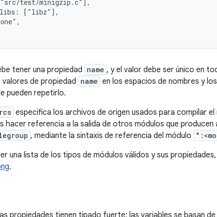
"src/test/minigzip.c"],

libs: ["libz"],

one",

be tener una propiedad
name
, y el valor debe ser único en t
s valores de propiedad
name
en los espacios de nombres y lo
e pueden repetirlo.
rcs
especifica los archivos de origen usados para compilar el
 hacer referencia a la salida de otros módulos que producen
legroup
, mediante la sintaxis de referencia del módulo
":<m
er una lista de los tipos de módulos válidos y sus propiedades,
ong
.
 las propiedades tienen tipado fuerte; las variables se basan d