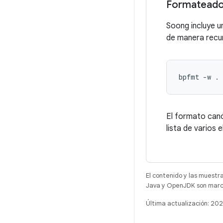
Formateado
Soong incluye u
de manera recu
El formato canó
lista de varios 
El contenido y las muestr
Java y OpenJDK son marca
Última actualización: 2