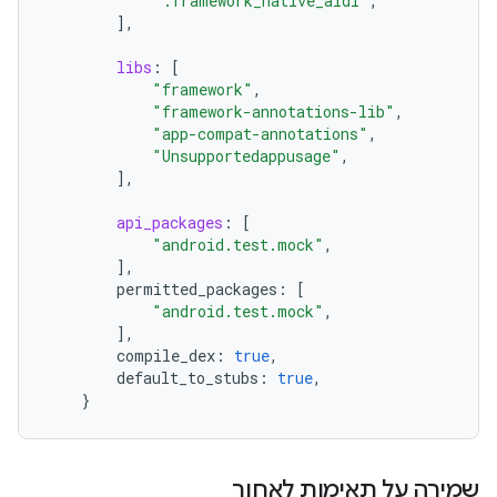
":framework_native_aidl"
,
]
,
libs
:
[
"framework"
,
"framework-annotations-lib"
,
"app-compat-annotations"
,
"Unsupportedappusage"
,
]
,
api_packages
:
[
"android.test.mock"
,
]
,
permitted_packages
:
[
"android.test.mock"
,
]
,
compile_dex
:
true
,
default_to_stubs
:
true
,
}
שמירה על תאימות לאחור