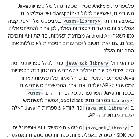
פלטפורמת Android מכילה מספר גדול של ספריות Java
משותפות, שאפשר לכלול ב-classpath של אפליקציות
באמצעות התג
<uses-library>
במניפסט של האפליקציה.
אפליקציות מקשרות לספריות האלה, לכן צריך להתייחס אליהן
כמו לשאר Android API מבחינת תאימות, בדיקת API ותמיכה
בכלים. עם זאת, חשוב לזכור שרוב הספריות לא כוללות את
התכונות האלה.
סוג המודול
java_sdk_library
עוזר לנהל ספריות מהסוג
הזה. יצרני מכשירים יכולים להשתמש במנגנון הזה בספריות
Java משותפות משלהם, כדי לשמור על תאימות לאחור
לממשקי ה-API שלהם. אם יצרני המכשירים משתמשים
בספריות Java משותפות משלהם דרך התג
<uses-
library>
במקום נתיב bootclass, אפשר להשתמש
ב-
java_sdk_library
כדי לוודא שספריות ה-Java האלה
יציבות מבחינת ה-API.
ב-
java_sdk_library
מוטמעים ממשקי API אופציונליים
של SDK לשימוש באפליקציות. ספריות שמוטמעות באמצעות