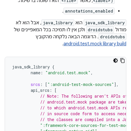
<label>)
, כאשר
<file>
הוא רשומה ברשימה.
.
annotations_enabled
java_sdk_library
הוא
java_library
, אבל הוא לא
מודול
droidstubs
ולכן אין לו תמיכה בכל המאפיינים של
droidstubs
. הדוגמה הבאה נלקחה מהקובץ
.
android.test.mock library build
java_sdk_library
{
name
:
"android.test.mock"
,
srcs
:
[
":android-test-mock-sources"
]
,
api_srcs
:
[
// Note: The following aren’t APIs of 
// android.test.mock package are taken
// to which android.test.mock APIs ref
// in source code form to access neces
// the classes are compiled into a Jar
":framework-core-sources-for-test-mock