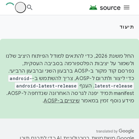
תיעוד
החל משנת 2026, כדי להתאים למודל הפיתוח היציב שלנו
ולשמור על יציבות הפלטפורמה בסביבה העסקית,
נפרסם קוד מקור ב-AOSP ברבעון השני וברבעון הרביעי.
כדי ליצור ולתרום ל-AOSP, צריך להשתמש ב-
android-
latest-release
. הענף
android-latest-release
manifest תמיד יפנה לגרסה האחרונה שנדחפה ל-AOSP.
מידע נוסף זמין במאמר
שינויים ב-AOSP
.
‫Google משתמשת בטכנולוגיית AI כדי לתרגם תוכן