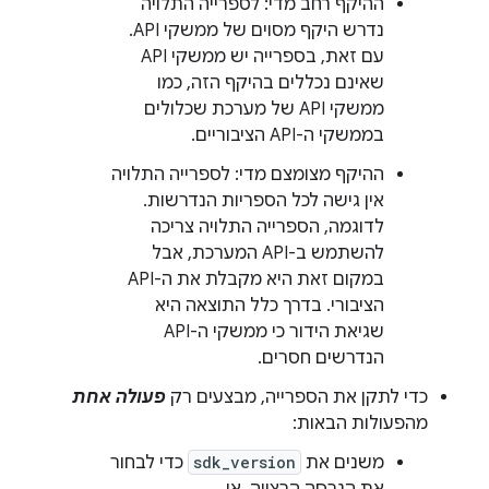
ההיקף רחב מדי: לספרייה התלויה
נדרש היקף מסוים של ממשקי API.
עם זאת, בספרייה יש ממשקי API
שאינם נכללים בהיקף הזה, כמו
ממשקי API של מערכת שכלולים
בממשקי ה-API הציבוריים.
ההיקף מצומצם מדי: לספרייה התלויה
אין גישה לכל הספריות הנדרשות.
לדוגמה, הספרייה התלויה צריכה
להשתמש ב-API המערכת, אבל
במקום זאת היא מקבלת את ה-API
הציבורי. בדרך כלל התוצאה היא
שגיאת הידור כי ממשקי ה-API
הנדרשים חסרים.
כדי לתקן את הספרייה, מבצעים רק
פעולה אחת
מהפעולות הבאות:
משנים את
sdk_version
כדי לבחור