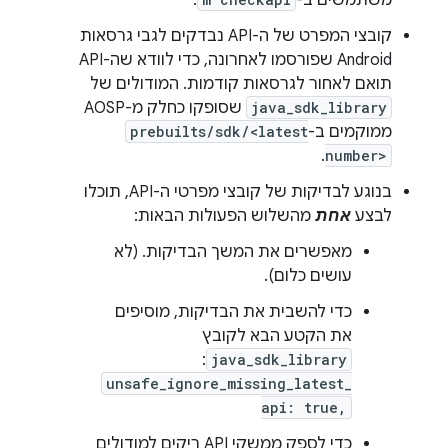
משתמשים ב-
.
קובצי המפרט של ה-API נבדקים לגבי גרסאות
Android שפורסמו לאחרונה, כדי לוודא שה-API
תואם לאחור לגרסאות קודמות. המודולים של
java_sdk_library
שסופקו כחלק מ-AOSP
ממוקמים ב-
prebuilts/sdk/<latest
.
number>
בנוגע לבדיקות של קובצי מפרטי ה-API, תוכלו
לבצע
אחת
מהשלוש הפעולות הבאות:
מאפשרים את המשך הבדיקות. (לא
עושים כלום).
כדי להשבית את הבדיקות, מוסיפים
את הקטע הבא לקובץ
:
java_sdk_library
unsafe_ignore_missing_latest_
api: true,
כדי לספק ממשקי API ריקים למודולים