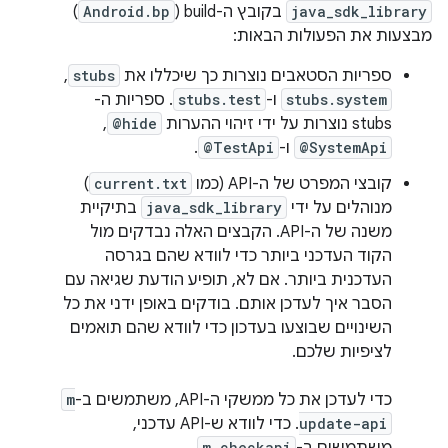
java_sdk_library
בקובץ ה-build (
Android.bp
)
מבצעות את הפעולות הבאות:
ספריות הסטאבים נוצרות כך שיכללו את
stubs
,‏
stubs.system
ו-
stubs.test
. ספריות ה-
stubs נוצרות על ידי זיהוי ההערות
@hide
,‏
@SystemApi
ו-
@TestApi
.
קובצי המפרט של ה-API (כמו
current.txt
)
מנוהלים על ידי
java_sdk_library
בתיקיית
משנה של ה-API. הקבצים האלה נבדקים מול
הקוד העדכני ביותר כדי לוודא שהם בגרסה
העדכנית ביותר. אם לא, תופיע הודעת שגיאה עם
הסבר איך לעדכן אותם. בודקים באופן ידני את כל
השינויים שבוצעו בעדכון כדי לוודא שהם תואמים
לציפיות שלכם.
כדי לעדכן את כל ממשקי ה-API, משתמשים ב-
m
update-api
. כדי לוודא ש-API עדכני,
m checkapi