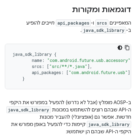
דוגמאות ומקורות
המאפיינים
srcs
ו-
api_packages
חייבים
להופיע
ב-
java_sdk_library
.
java_sdk_library
{
name
:
"com.android.future.usb.accessory"
,
srcs
:
[
"src/**/*.java"
]
,
api_packages
:
[
"com.android.future.usb"
]
,
}
ב-AOSP מומלץ (אבל לא נדרש) להפעיל במפורש את היקפי
ה-API שבהם רוצים להשתמש במכונות
java_sdk_library
חדשות. אפשר גם (אופציונלי) להעביר מכונות
java_sdk_library
קיימות כדי להפעיל באופן מפורש את
היקפי ה-API שבהם הן ישתמשו: