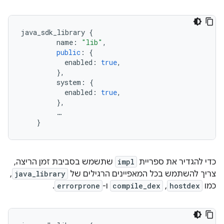
java_sdk_library
{
name
:
"lib"
,
public
:
{
enabled
:
true
,
},
system
:
{
enabled
:
true
,
},
…
}
כדי להגדיר את ספריית
impl
שתשמש בסביבת זמן הריצה,
צריך להשתמש בכל המאפיינים הרגילים של
java_library
,
כמו
hostdex
,‏
compile_dex
ו-
errorprone
.