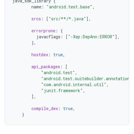
java_sdk_library
{
name
:
"android.test.base"
,
srcs
:
[
"src/**/*.java"
]
,
errorprone
:
{
javacflags
:
[
"-Xep:DepAnn:ERROR"
]
,
},
hostdex
:
true
,
api_packages
:
[
"android.test"
,
"android.test.suitebuilder.annotation"
"com.android.internal.util"
,
"junit.framework"
,
]
,
compile_dex
:
true
,
}