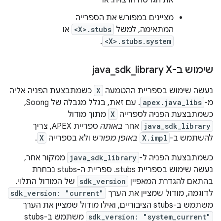
את הגרסה הרצויה. או
מציינים במפורש את הספרייה
המתאימה, למשל
<X>.stubs
או
.
<X>.stubs.system
שימוש ב-java
library X
_
sdk
_
נעשה שימוש בספריית ההטמעה
X
כשמתבצעת הפניה אליה
מ-
apex.java_libs
. עם זאת, בגלל מגבלה של Soong,
כשמתבצעת הפניה לספרייה
X
מתוך מודול
java_sdk_library
אחר
באותה
ספריית APEX, צריך
להשתמש ב-
X.impl
באופן מפורש
ולא בספרייה
X
.
כשמתבצעת הפניה ל-
java_sdk_library
ממקור אחר,
נעשה שימוש בספריית stubs. ספריית ה-stubs נבחרת
בהתאם להגדרת המאפיין
sdk_version
של המודול התלוי.
לדוגמה, מודול שמציין את הערך
sdk_version: "current"
משתמש ב-stubs הציבוריים, ואילו מודול שמציין את הערך
sdk_version: "system_current"
משתמש ב-stubs