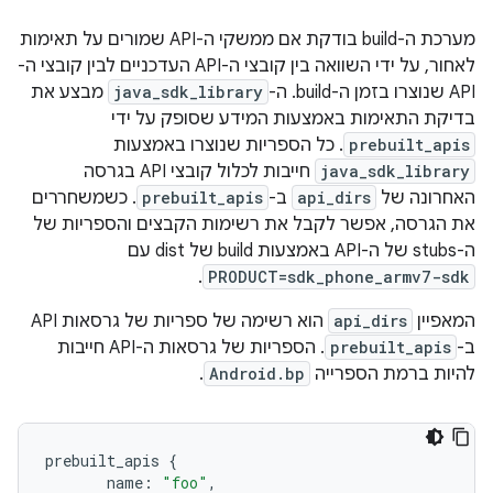
מערכת ה-build בודקת אם ממשקי ה-API שמורים על תאימות
לאחור, על ידי השוואה בין קובצי ה-API העדכניים לבין קובצי ה-
API שנוצרו בזמן ה-build. ה-
java_sdk_library
מבצע את
בדיקת התאימות באמצעות המידע שסופק על ידי
prebuilt_apis
. כל הספריות שנוצרו באמצעות
java_sdk_library
חייבות לכלול קובצי API בגרסה
האחרונה של
api_dirs
ב-
prebuilt_apis
. כשמשחררים
את הגרסה, אפשר לקבל את רשימות הקבצים והספריות של
ה-stubs של ה-API באמצעות build של dist עם
.
PRODUCT=sdk_phone_armv7-sdk
המאפיין
api_dirs
הוא רשימה של ספריות של גרסאות API
ב-
prebuilt_apis
. הספריות של גרסאות ה-API חייבות
להיות ברמת הספרייה
Android.bp
.
prebuilt_apis
{
name
:
"foo"
,