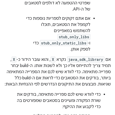
שפרטי ההטמעה לא דולפים לסטאבים
של ה-API.
אם אתם זקוקים לספריות נוספות כדי
לקמפל את הסטאבים, תוכלו
להשתמש במאפיינים
stub_only_libs
ו-
stub_only_static_libs
כדי
לספק אותן.
אם
java_sdk_library
נקרא
X
, והוא עובר הידור כ-
X
,
תמיד צריך להתייחס אליו כך ולא לשנות אותו. ה-build יבחר
ספרייה מתאימה. כדי לוודא שיש לכם את הספרייה המתאימה
ביותר, בודקים את הסטאבים כדי לראות אם ה-build כלל
שגיאות. מבצעים את התיקונים הנדרשים לפי ההנחיות הבאות:
כדי לוודא שיש לכם ספרייה מתאימה, בודקים את
שורת הפקודה ומעיינים בסטאבים שמפורטים בה
כדי לקבוע את ההיקף: