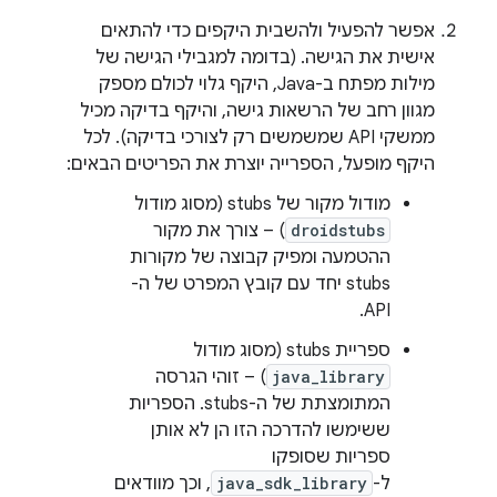
אפשר להפעיל ולהשבית היקפים כדי להתאים
אישית את הגישה. (בדומה למגבילי הגישה של
מילות מפתח ב-Java, היקף גלוי לכולם מספק
מגוון רחב של הרשאות גישה, והיקף בדיקה מכיל
ממשקי API שמשמשים רק לצורכי בדיקה). לכל
היקף מופעל, הספרייה יוצרת את הפריטים הבאים:
מודול מקור של stubs (מסוג מודול
droidstubs
) – צורך את מקור
ההטמעה ומפיק קבוצה של מקורות
stubs יחד עם קובץ המפרט של ה-
API.
ספריית stubs (מסוג מודול
java_library
) – זוהי הגרסה
המתומצתת של ה-stubs. הספריות
ששימשו להדרכה הזו הן לא אותן
ספריות שסופקו
ל-
java_sdk_library
, וכך מוודאים