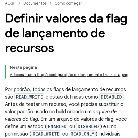
AOSP
Documentos
Como começar
Definir valores da flag
de lançamento de
recursos
Nesta página
Adicionar uma flag à configuração de lançamento trunk_staging
Por padrão, todas as flags de lançamento de recursos
são
READ_WRITE
e estão definidas como
DISABLED
.
Antes de testar um recurso, você precisa substituir o
valor padrão usado no build criando um
arquivo de
valores de flag
. Em um arquivo de valores de flag, você
define um estado (
ENABLED
ou
DISABLED
) e uma
permissão (
READ_WRITE
ou
READ_ONLY
) individuais.