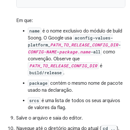
Em que:
name
é o nome exclusivo do módulo de build
Soong. O Google usa
aconfig-values-
platform_
PATH_TO_RELEASE_CONFIG_DIR
-
CONFIG-NAME
-
package.name
-all
como
convenção. Observe que
PATH_TO_RELEASE_CONFIG_DIR
é
build/release
.
package
contém o mesmo nome de pacote
usado na declaração.
srcs
é uma lista de todos os seus arquivos
de valores da flag.
Salve o arquivo e saia do editor.
Navegue até o diretório acima do atual (
cd ..
).