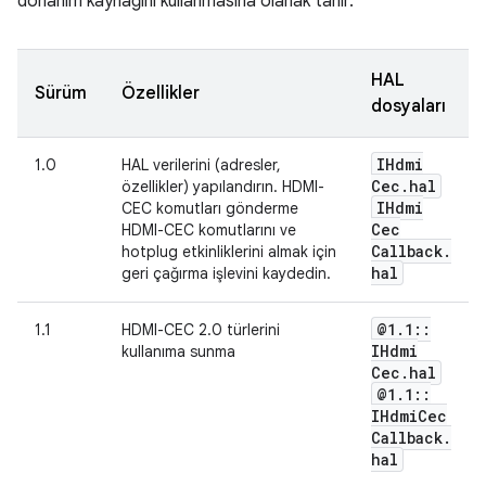
donanım kaynağını kullanmasına olanak tanır.
HAL
Sürüm
Özellikler
dosyaları
IHdmi
1.0
HAL verilerini (adresler,
Cec
.
hal
özellikler) yapılandırın. HDMI-
IHdmi
CEC komutları gönderme
Cec
HDMI-CEC komutlarını ve
Callback
.
hotplug etkinliklerini almak için
hal
geri çağırma işlevini kaydedin.
@1
.
1
::
1.1
HDMI-CEC 2.0 türlerini
IHdmi
kullanıma sunma
Cec
.
hal
@1
.
1
::
IHdmi
Cec
Callback
.
hal