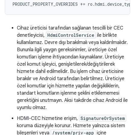
PRODUCT_PROPERTY_OVERRIDES += ro.hdmi.device_type
Cihaz üreticisi tarafından sağlanan tescilli bir CEC
denetleyicisi,
HdmiControlService
ile birlikte
kullanılamaz. Devre dışı bırakılmalı veya kaldırılmalıdır.
Bununla ilgili yaygın gereksinimler, üreticiye özel
komutları işleme ihtiyacından kaynaklanır. Üreticiye
özel komut işleyici, genişletilerek/değiştirilerek
hizmete dahil edilmelidir. Bu işlem cihaz üreticisine
bırakılır ve Android tarafından belirtilmez. Üreticiye
özel komutlar için hizmette yapılan değişikliklerin,
standart komutların işlenme şeklini etkilememesi
gerektiğini unutmayın. Aksi takdirde cihaz Android ile
uyumlu olmaz.
HDMI-CEC hizmetine erişim,
SignatureOrSystem
koruma düzeyiyle korunur. Hizmete yalnızca sistem
bileşenleri veya
/system/priv-app
içine