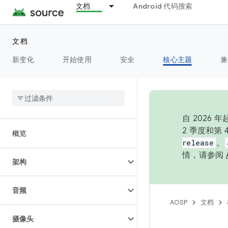
文档
Android 代码搜索
文档
新变化
开始使用
安全
核心主题
兼
自 202
2 季度和第
概览
release
。
情，请参阅
架构
音频
AOSP
文档
摄像头