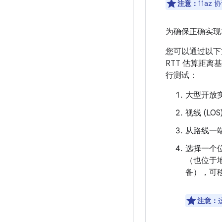
注意：
11az
为确保正确实现
您可以通过以下
RTT 估算距
行测试：
大型开放
视线 (LO
从路线一端
选择一个位
（也位于地
备），可移
注意：