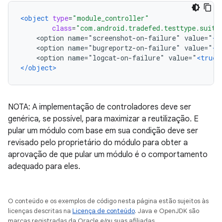
<object
type
=
"module_controller"
class
=
"com.android.tradefed.testtype.suite
    <option name="screenshot-on-failure" value="
<t
    <option name="bugreportz-on-failure" value="
<t
    <option name="logcat-on-failure" value="
<true
</object>
NOTA: A implementação de controladores deve ser
genérica, se possível, para maximizar a reutilização. E
pular um módulo com base em sua condição deve ser
revisado pelo proprietário do módulo para obter a
aprovação de que pular um módulo é o comportamento
adequado para eles.
O conteúdo e os exemplos de código nesta página estão sujeitos às
licenças descritas na
Licença de conteúdo
. Java e OpenJDK são
marcas registradas da Oracle e/ou suas afiliadas.