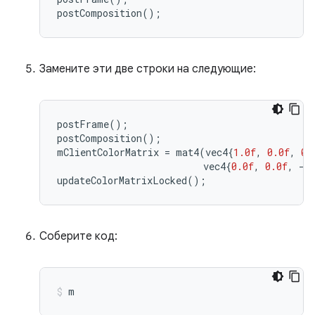
postComposition
();
Замените эти две строки на следующие:
postFrame
();
postComposition
();
mClientColorMatrix 
=
 mat4
(
vec4
{
1.0f
,
0.0f
,
0.
                          vec4
{
0.0f
,
0.0f
,
-
1
updateColorMatrixLocked
();
Соберите код:
m