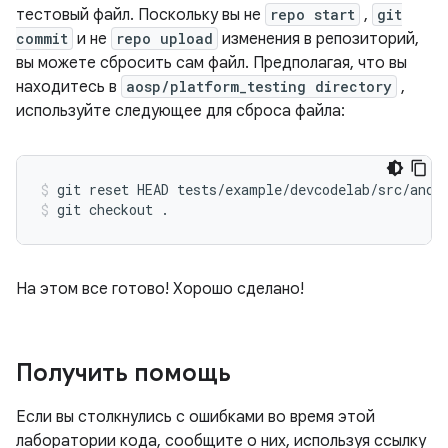
тестовый файл. Поскольку вы не
repo start
,
git
commit
и не
repo upload
изменения в репозиторий,
вы можете сбросить сам файл. Предполагая, что вы
находитесь в
aosp/platform_testing directory
,
используйте следующее для сброса файла:
git reset HEAD tests
/
example
/
devcodelab
/
src
/
andr
git checkout 
.
На этом все готово! Хорошо сделано!
Получить помощь
Если вы столкнулись с ошибками во время этой
лаборатории кода, сообщите о них, используя ссылку