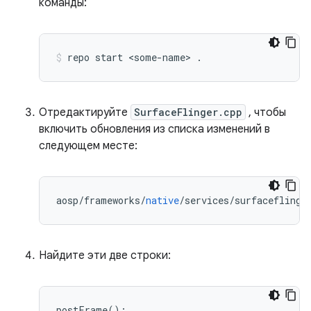
команды:
repo start 
<
some
-
name
>
.
Отредактируйте
SurfaceFlinger.cpp
, чтобы
включить обновления из списка изменений в
следующем месте:
aosp
/
frameworks
/
native
/
services
/
surfaceflinge
Найдите эти две строки:
postFrame
();