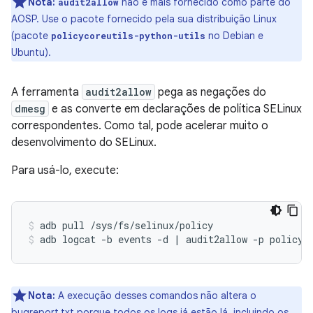
Nota:
não é mais fornecido como parte do
audit2allow
AOSP. Use o pacote fornecido pela sua distribuição Linux
(pacote
no Debian e
policycoreutils-python-utils
Ubuntu).
A ferramenta
audit2allow
pega as negações do
dmesg
e as converte em declarações de política SELinux
correspondentes. Como tal, pode acelerar muito o
desenvolvimento do SELinux.
Para usá-lo, execute:
adb pull /sys/fs/selinux/policy
adb logcat -b events -d | audit2allow -p policy
Nota:
A execução desses comandos não altera o
bugreport.txt porque todos os logs já estão lá, incluindo os