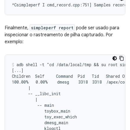
Finalmente,
simpleperf report
pode ser usado para
inspecionar o rastreamento de pilha capturado. Por
exemplo:
adb shell -t "cd /data/local/tmp && su root simpl
[...]

Children  Self     Command  Pid   Tid   Shared Obj
100.00%   0.00%    dmesg    3318  3318  /apex/com.
       |

       -- __libc_init

          |

           -- main

              toybox_main

              toy_exec_which

              dmesg_main

              klogctl
