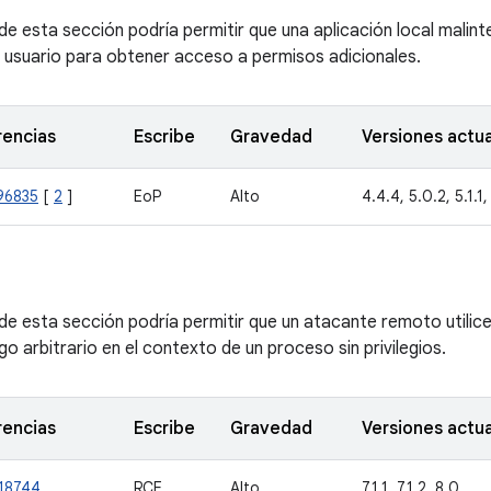
de esta sección podría permitir que una aplicación local malin
l usuario para obtener acceso a permisos adicionales.
rencias
Escribe
Gravedad
Versiones actu
96835
[
2
]
EoP
Alto
4.4.4, 5.0.2, 5.1.1, 
 de esta sección podría permitir que un atacante remoto utilic
o arbitrario en el contexto de un proceso sin privilegios.
rencias
Escribe
Gravedad
Versiones actu
18744
RCE
Alto
7.1.1, 7.1.2, 8.0