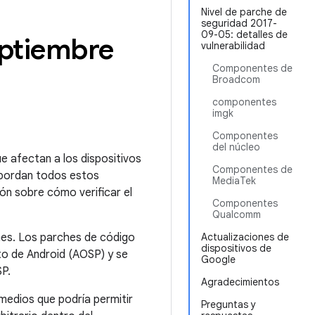
Nivel de parche de
seguridad 2017-
09-05: detalles de
eptiembre
vulnerabilidad
Componentes de
Broadcom
componentes
imgk
Componentes
del núcleo
ue afectan a los dispositivos
Componentes de
abordan todos estos
MediaTek
ón sobre cómo verificar el
Componentes
Qualcomm
mes. Los parches de código
Actualizaciones de
dispositivos de
to de Android (AOSP) y se
Google
SP.
Agradecimientos
medios que podría permitir
Preguntas y