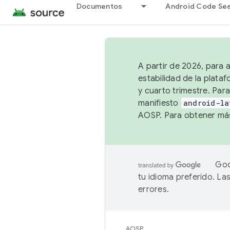
Documentos
Android Code Se
A partir de 2026, para 
estabilidad de la plata
y cuarto trimestre. Para
manifiesto
android-la
AOSP. Para obtener más
Goo
tu idioma preferido. L
errores.
AOSP