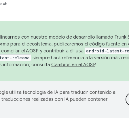
arch
alinearnos con nuestro modelo de desarrollo llamado Trunk S
forma para el ecosistema, publicaremos el código fuente en
 compilar el AOSP y contribuir a él, usa
android-latest-r
test-release
siempre hará referencia a la versión más reci
 información, consulta
Cambios en el AOSP
.
gle utiliza tecnología de IA para traducir contenido a
as traducciones realizadas con IA pueden contener