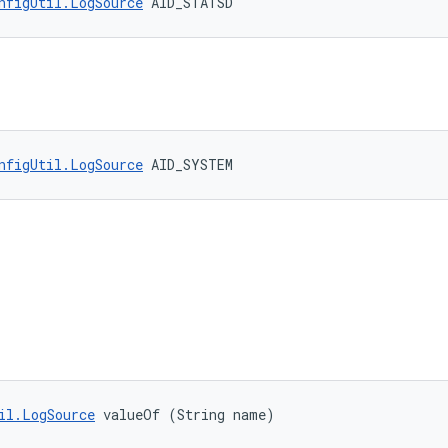
nfigUtil.LogSource
 AID_STATSD
nfigUtil.LogSource
 AID_SYSTEM
il.LogSource
 valueOf (String name)