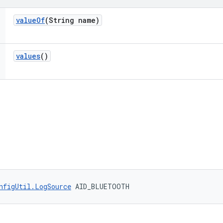
value
Of
(String name)
values
()
nfigUtil.LogSource
 AID_BLUETOOTH