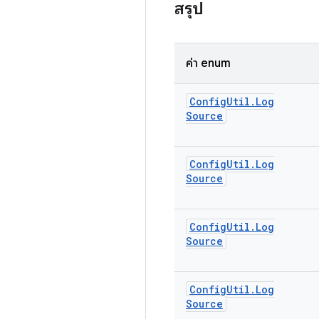
สรุป
ค่า enum
Config
Util
.
Log
Source
Config
Util
.
Log
Source
Config
Util
.
Log
Source
Config
Util
.
Log
Source