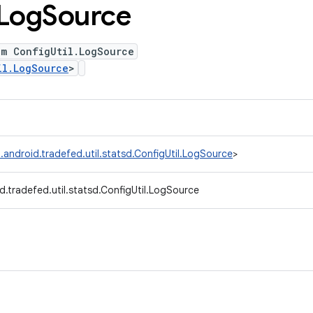
Log
Source
um ConfigUtil.LogSource
il.LogSource
>
.android.tradefed.util.statsd.ConfigUtil.LogSource
>
.tradefed.util.statsd.ConfigUtil.LogSource