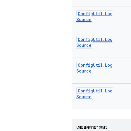
Config
Util
.
Log
Source
Config
Util
.
Log
Source
Config
Util
.
Log
Source
Config
Util
.
Log
Source
เมธอดสาธารณะ