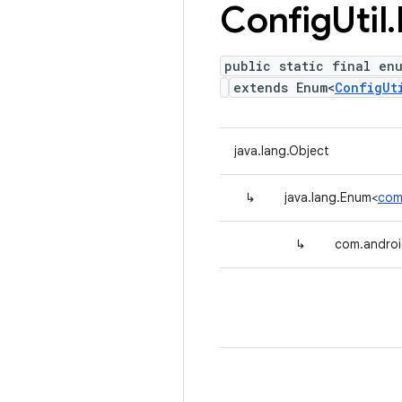
Config
Util
.
public static final en
extends Enum<
ConfigUt
java.lang.Object
↳
java.lang.Enum<
com
↳
com.android