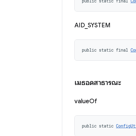
public static final 
Co
AID
_
SYSTEM
public static final 
Co
เมธอดสาธารณะ
value
Of
public static 
ConfigUt