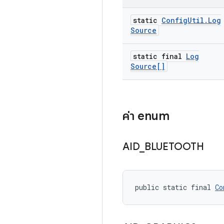
static
Config
Util
.
Log
Source
static final
Log
Source[]
ค่า enum
AID
_
BLUETOOTH
public static final 
Co