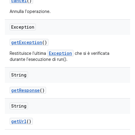
cancel
()
Annulla l'operazione.
Exception
get
Exception
()
Exception
Restituisce l'ultima
che si è verificata
durante l'esecuzione di run().
String
get
Response
()
String
get
Url
()