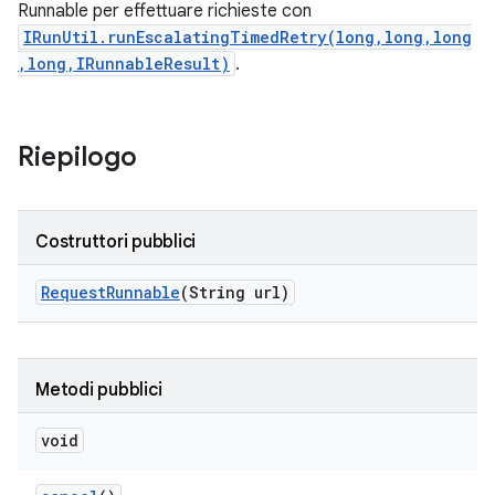
Runnable per effettuare richieste con
IRunUtil.runEscalatingTimedRetry(long,long,long
,long,IRunnableResult)
.
Riepilogo
Costruttori pubblici
Request
Runnable
(String url)
Metodi pubblici
void