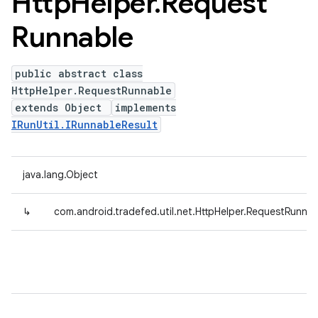
Http
Helper
.
Request
Runnable
public abstract class
HttpHelper.RequestRunnable
extends Object
implements
IRunUtil.IRunnableResult
java.lang.Object
↳
com.android.tradefed.util.net.HttpHelper.RequestRunnab