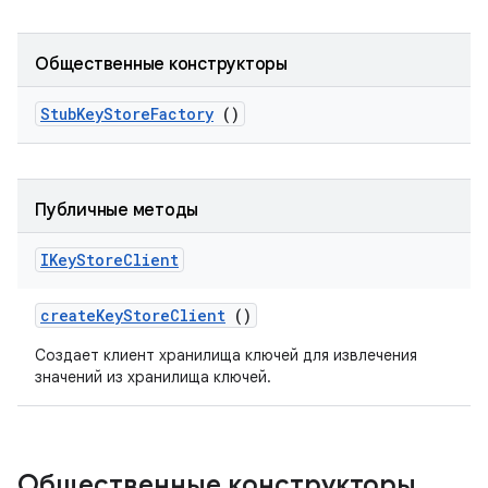
Общественные конструкторы
Stub
Key
Store
Factory
()
Публичные методы
IKey
Store
Client
create
Key
Store
Client
()
Создает клиент хранилища ключей для извлечения
значений из хранилища ключей.
Общественные конструкторы