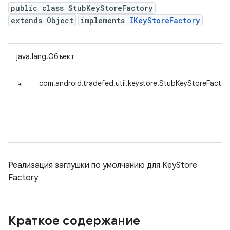
public class StubKeyStoreFactory
extends Object
implements
IKeyStoreFactory
java.lang.Объект
↳
com.android.tradefed.util.keystore.StubKeyStoreFactor
Реализация заглушки по умолчанию для KeyStore
Factory
Краткое содержание