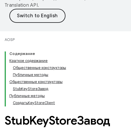
Translation API
.
AOSP
Содержание
Краткое содержание
Общественные конструкторы
Публичные методы
Общественные конструкторы
StubKeyStoreЗавод
Публичные методы
СоздатьKeyStoreClient
Stub
Key
StoreЗавод