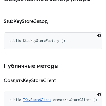
Stub
Key
StoreЗавод
public StubKeyStoreFactory ()
Публичные методы
СоздатьKey
Store
Client
public 
IKeyStoreClient
 createKeyStoreClient ()