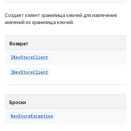
Создает клиент хранилища ключей для извлечения
значений из хранилища ключей.
Возврат
IKey
Store
Client
IKey
Store
Client
Броски
Key
Store
Exception