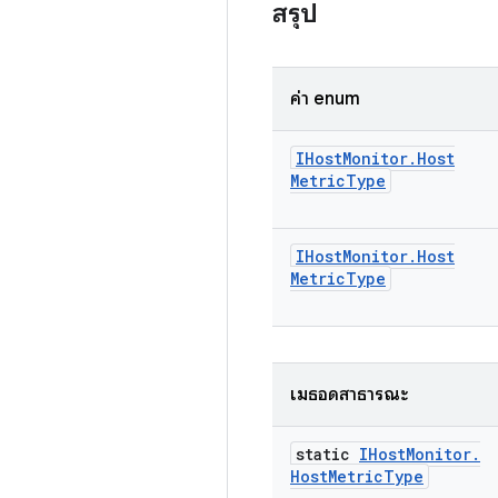
สรุป
ค่า enum
IHost
Monitor
.
Host
Metric
Type
IHost
Monitor
.
Host
Metric
Type
เมธอดสาธารณะ
static
IHost
Monitor
.
Host
Metric
Type