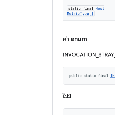
static final
Host
Metric
Type[]
ค่า enum
INVOCATION
_
STRAY
public static final 
IH
ไม่มี