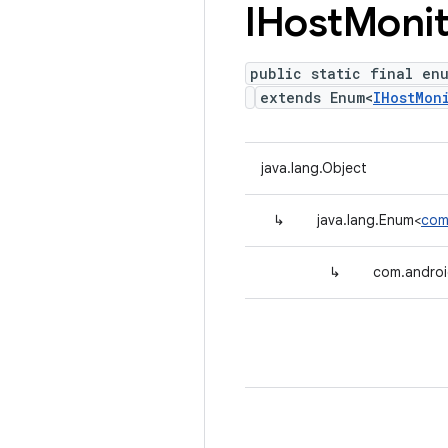
IHost
Monit
public static final en
extends Enum<
IHostMon
java.lang.Object
↳
java.lang.Enum<
com
↳
com.androi