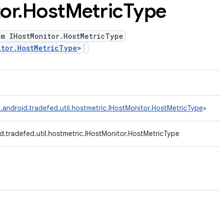
or
.
Host
Metric
Type
um IHostMonitor.HostMetricType
itor.HostMetricType
>
.android.tradefed.util.hostmetric.IHostMonitor.HostMetricType
>
d.tradefed.util.hostmetric.IHostMonitor.HostMetricType