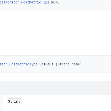
ostMonitor.HostMetricType
 NONE
itor.HostMetricType
 valueOf (String name)
String