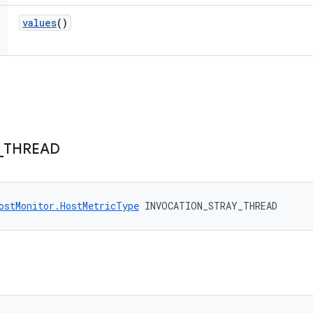
values
()
_
THREAD
ostMonitor.HostMetricType
 INVOCATION_STRAY_THREAD