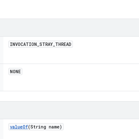
INVOCATION
_
STRAY
_
THREAD
NONE
value
Of
(String name)