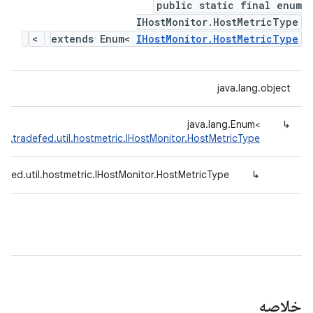
public static final enum
IHostMonitor.HostMetricType
>
extends Enum<
IHostMonitor.HostMetricType
java.lang.object
java.lang.Enum<
↳
id.tradefed.util.hostmetric.IHostMonitor.HostMetricType
efed.util.hostmetric.IHostMonitor.HostMetricType
↳
خلاصه