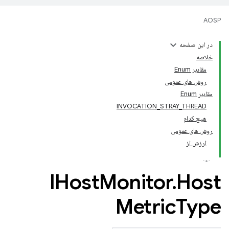
AOSP
در این صفحه
خلاصه
مقادیر Enum
روش های عمومی
مقادیر Enum
INVOCATION_STRAY_THREAD
هیچ کدام
روش های عمومی
ارزش از
IHost
Monitor
.
Host
Metric
Type