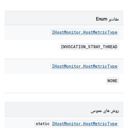
مقادیر Enum
IHost
Monitor
.
Host
Metric
Type
INVOCATION
_
STRAY
_
THREAD
IHost
Monitor
.
Host
Metric
Type
NONE
روش های عمومی
static
IHost
Monitor
.
Host
Metric
Type