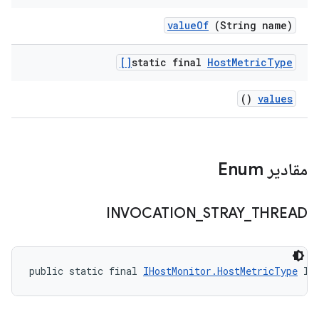
value
Of
(String name)
static final
Host
Metric
Type[]
()
values
مقادیر Enum
INVOCATION
_
STRAY
_
THREAD
public static final 
IHostMonitor.HostMetricType
 IN