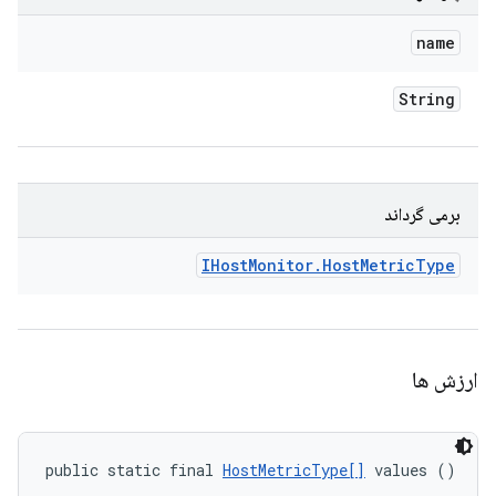
name
String
برمی گرداند
IHost
Monitor
.
Host
Metric
Type
ارزش ها
public static final 
HostMetricType[]
 values ()