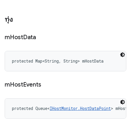
ทุ่ง
m
Host
Data
protected Map<String, String> mHostData
m
Host
Events
protected Queue<
IHostMonitor.HostDataPoint
> mHostE