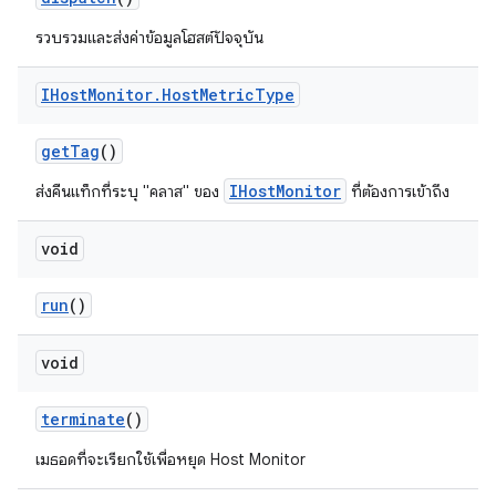
รวบรวมและส่งค่าข้อมูลโฮสต์ปัจจุบัน
IHost
Monitor
.
Host
Metric
Type
get
Tag
()
IHostMonitor
ส่งคืนแท็กที่ระบุ "คลาส" ของ
ที่ต้องการเข้าถึง
void
run
()
void
terminate
()
เมธอดที่จะเรียกใช้เพื่อหยุด Host Monitor