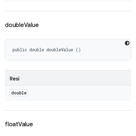
double
Value
public double doubleValue ()
Resi
double
float
Value