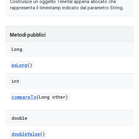
Costruisce un oggetto TimeVal appena allocato che
rappresenta il
timestamp
indicato dal parametro String.
Metodi pubblici
Long
as
Long
()
int
compare
To
(Long other)
double
double
Value
()