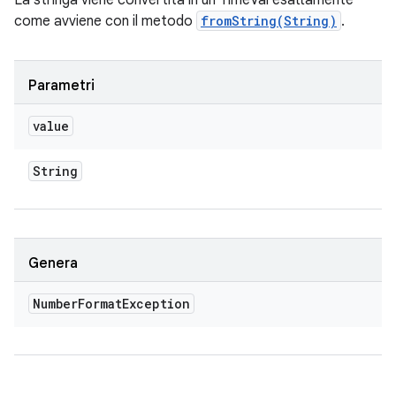
La stringa viene convertita in un TimeVal esattamente
come avviene con il metodo
fromString(String)
.
Parametri
value
String
Genera
Number
Format
Exception