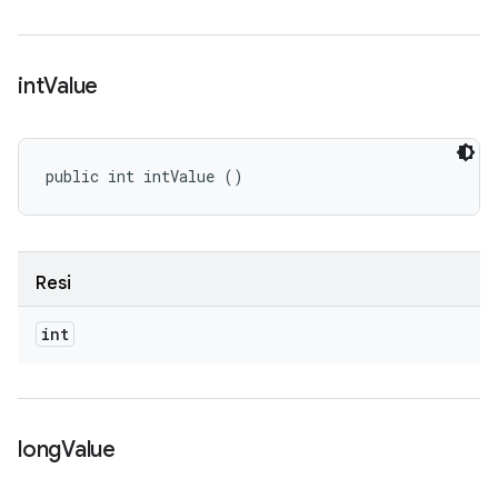
int
Value
public int intValue ()
Resi
int
long
Value