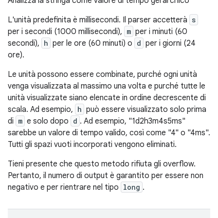
Analizza la stringa come valore di tempo gerarchico
L'unità predefinita è millisecondi. Il parser accetterà
s
per i secondi (1000 millisecondi),
m
per i minuti (60
secondi),
h
per le ore (60 minuti) o
d
per i giorni (24
ore).
Le unità possono essere combinate, purché ogni unità
venga visualizzata al massimo una volta e purché tutte le
unità visualizzate siano elencate in ordine decrescente di
scala. Ad esempio,
h
può essere visualizzato solo prima
di
m
e solo dopo
d
. Ad esempio, "1d2h3m4s5ms"
sarebbe un valore di tempo valido, così come "4" o "4ms".
Tutti gli spazi vuoti incorporati vengono eliminati.
Tieni presente che questo metodo rifiuta gli overflow.
Pertanto, il numero di output è garantito per essere non
negativo e per rientrare nel tipo
long
.