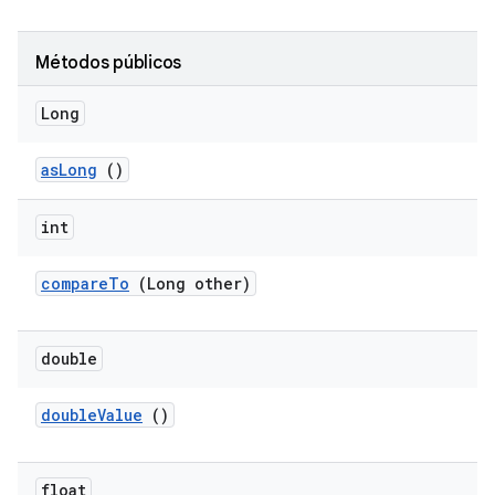
Métodos públicos
Long
as
Long
()
int
compare
To
(Long other)
double
double
Value
()
float