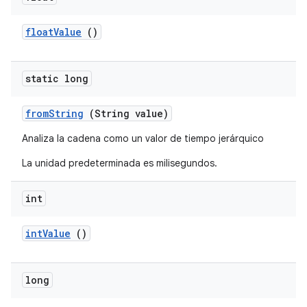
float
Value
()
static long
from
String
(String value)
Analiza la cadena como un valor de tiempo jerárquico
La unidad predeterminada es milisegundos.
int
int
Value
()
long