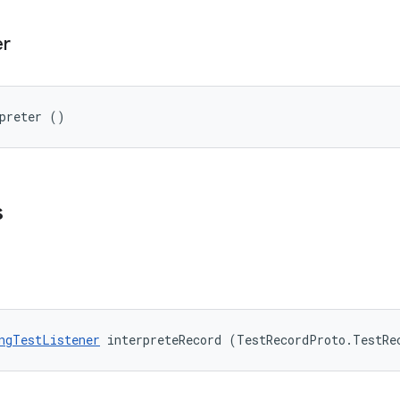
er
rpreter ()
s
ngTestListener
 interpreteRecord (TestRecordProto.TestRe