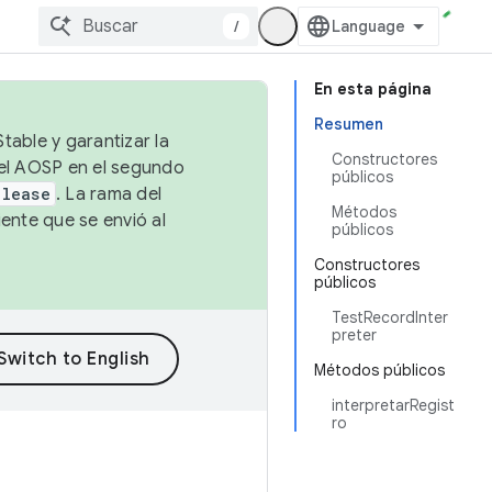
/
En esta página
Resumen
table y garantizar la
Constructores
 el AOSP en el segundo
públicos
elease
. La rama del
Métodos
ente que se envió al
públicos
Constructores
públicos
TestRecordInter
preter
Métodos públicos
interpretarRegist
ro