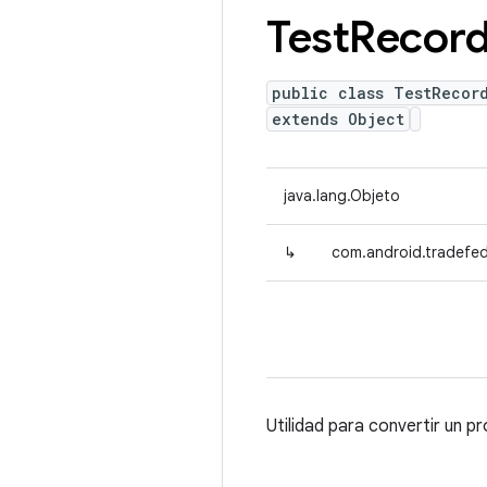
Test
Recor
public class TestRecor
extends Object
java.lang.Objeto
↳
com.android.tradefed.
Utilidad para convertir un 