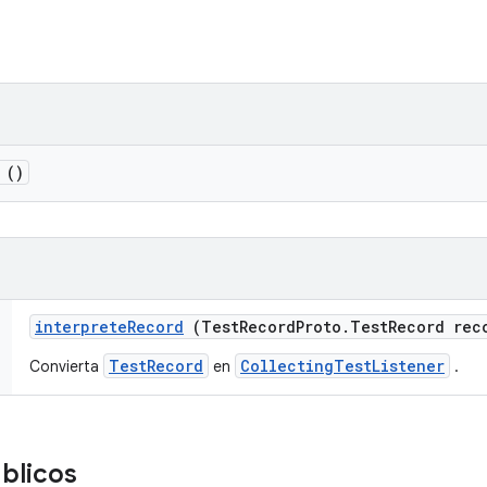
()
interprete
Record
(Test
Record
Proto
.
Test
Record rec
TestRecord
CollectingTestListener
Convierta
en
.
úblicos