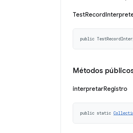
Test
Record
Interpret
public TestRecordInte
Métodos público
interpretar
Registro
public static 
Collecti