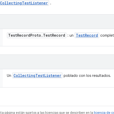
CollectingTestListener
.
Test
Record
Proto
.
Test
Record
Test
Record
: un
complet
Collecting
Test
Listener
Un
poblado con los resultados.
sta página están sujetos a las licencias que se describen en la
licencia de 