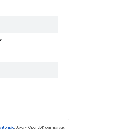
o.
contenido
. Java y OpenJDK son marcas