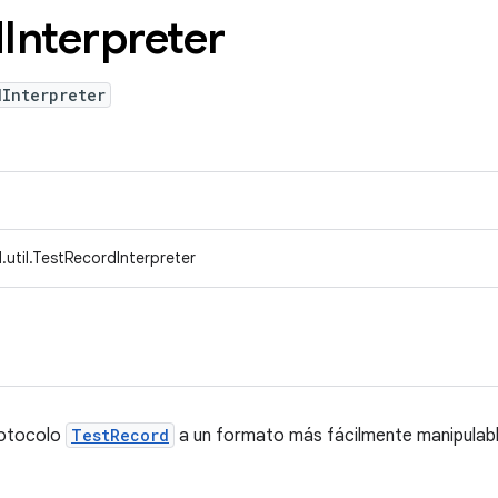
d
Interpreter
dInterpreter
util.TestRecordInterpreter
protocolo
TestRecord
a un formato más fácilmente manipulabl