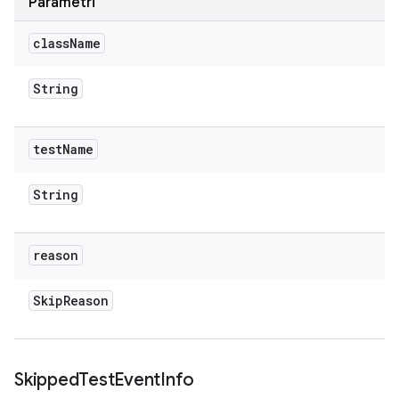
Parametri
class
Name
String
test
Name
String
reason
Skip
Reason
Skipped
Test
Event
Info