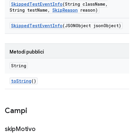
Skipped
Test
Event
Info
(String class
Name
,
String test
Name
,
Skip
Reason
reason)
Skipped
Test
Event
Info
(JSONObject json
Object)
Metodi pubblici
String
to
String
()
Campi
skip
Motivo