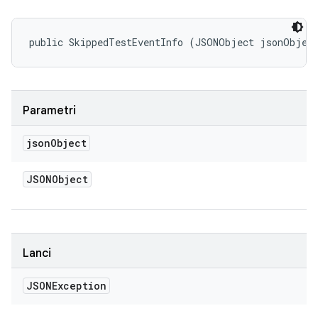
public SkippedTestEventInfo (JSONObject jsonObjec
Parametri
json
Object
JSONObject
Lanci
JSONException