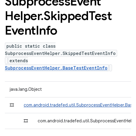
Subprocess
Event
Helper
.
Skipped
Test
Event
Info
public static class
SubprocessEventHelper.SkippedTestEventInfo
extends
SubprocessEventHelper.BaseTestEventInfo
java.lang.Object
🎞
com.android.tradefed.util.SubprocessEventHelper.Base
🎞
com.android.tradefed.util.SubprocessEventHelp