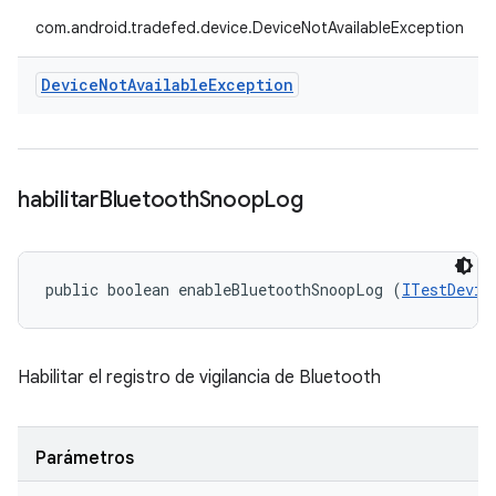
com.android.tradefed.device.DeviceNotAvailableException
Device
Not
Available
Exception
habilitar
Bluetooth
Snoop
Log
public boolean enableBluetoothSnoopLog (
ITestDevic
Habilitar el registro de vigilancia de Bluetooth
Parámetros