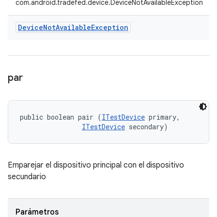
com.android.tradefed.device.DeviceNotAvailableException
Device
Not
Available
Exception
par
public boolean pair (
ITestDevice
 primary, 

ITestDevice
 secondary)
Emparejar el dispositivo principal con el dispositivo
secundario
Parámetros