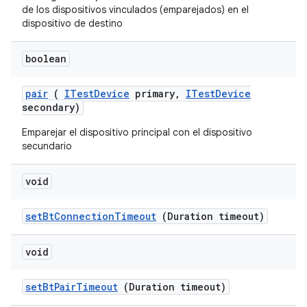
de los dispositivos vinculados (emparejados) en el
dispositivo de destino
boolean
pair
(
ITest
Device
primary
,
ITest
Device
secondary)
Emparejar el dispositivo principal con el dispositivo
secundario
void
set
Bt
Connection
Timeout
(Duration timeout)
void
set
Bt
Pair
Timeout
(Duration timeout)