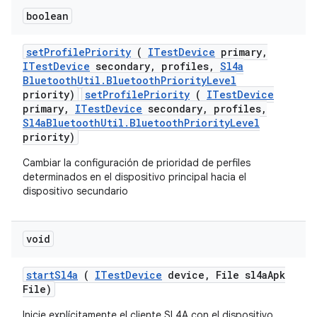
boolean
set
Profile
Priority
(
ITest
Device
primary
,
ITest
Device
secondary
,
profiles
,
Sl4a
Bluetooth
Util
.
Bluetooth
Priority
Level
priority)
setProfilePriority
(
ITestDevice
primary,
ITestDevice
secondary, profiles,
Sl4aBluetoothUtil.BluetoothPriorityLevel
priority)
Cambiar la configuración de prioridad de perfiles
determinados en el dispositivo principal hacia el
dispositivo secundario
void
start
Sl4a
(
ITest
Device
device
,
File sl4a
Apk
File)
Inicie explícitamente el cliente SL4A con el dispositivo