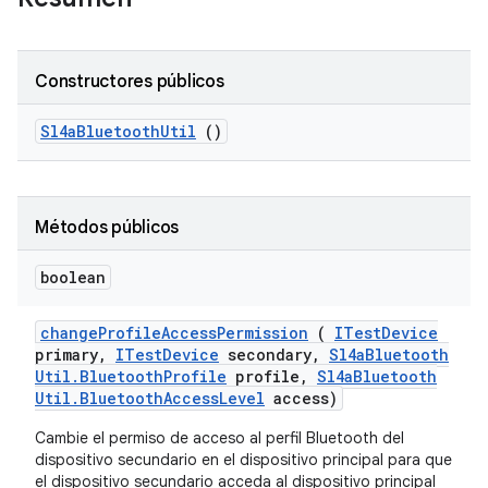
Constructores públicos
Sl4a
Bluetooth
Util
()
Métodos públicos
boolean
change
Profile
Access
Permission
(
ITest
Device
primary
,
ITest
Device
secondary
,
Sl4a
Bluetooth
Util
.
Bluetooth
Profile
profile
,
Sl4a
Bluetooth
Util
.
Bluetooth
Access
Level
access)
Cambie el permiso de acceso al perfil Bluetooth del
dispositivo secundario en el dispositivo principal para que
el dispositivo secundario acceda al dispositivo principal