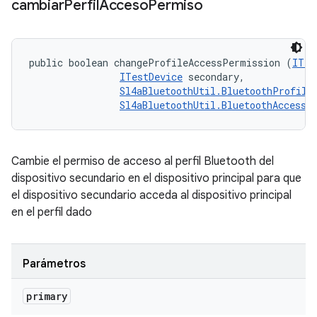
cambiar
Perfil
Acceso
Permiso
public boolean changeProfileAccessPermission (
ITes
ITestDevice
 secondary, 

Sl4aBluetoothUtil.BluetoothProfile
Sl4aBluetoothUtil.BluetoothAccessL
Cambie el permiso de acceso al perfil Bluetooth del
dispositivo secundario en el dispositivo principal para que
el dispositivo secundario acceda al dispositivo principal
en el perfil dado
Parámetros
primary