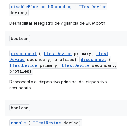
disable
Bluetooth
Snoop
Log
(
ITest
Device
device)
Deshabilitar el registro de vigilancia de Bluetooth
boolean
disconnect
(
ITest
Device
primary
,
ITest
Device
secondary
,
profiles)
disconnect
(
ITestDevice
primary,
ITestDevice
secondary,
profiles)
Desconecte el dispositivo principal del dispositivo
secundario
boolean
enable
(
ITest
Device
device)