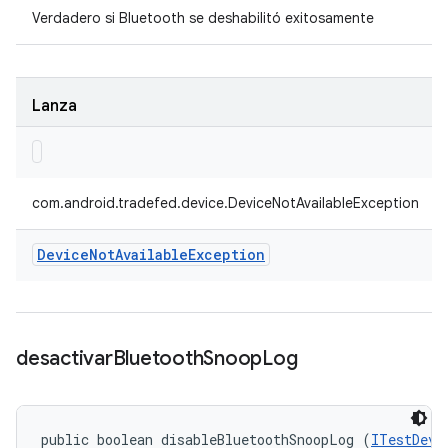
Verdadero si Bluetooth se deshabilitó exitosamente
Lanza
com.android.tradefed.device.DeviceNotAvailableException
Device
Not
Available
Exception
desactivar
Bluetooth
Snoop
Log
public boolean disableBluetoothSnoopLog (
ITestDevi