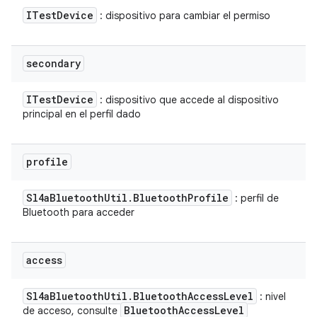
ITest
Device
: dispositivo para cambiar el permiso
secondary
ITest
Device
: dispositivo que accede al dispositivo
principal en el perfil dado
profile
Sl4a
Bluetooth
Util
.
Bluetooth
Profile
: perfil de
Bluetooth para acceder
access
Sl4a
Bluetooth
Util
.
Bluetooth
Access
Level
: nivel
Bluetooth
Access
Level
de acceso, consulte