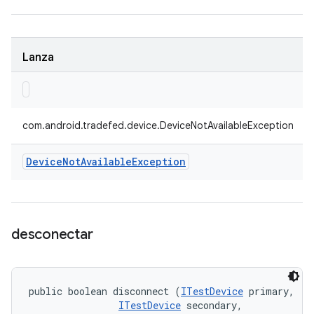
Lanza
com.android.tradefed.device.DeviceNotAvailableException
Device
Not
Available
Exception
desconectar
public boolean disconnect (
ITestDevice
 primary, 

ITestDevice
 secondary, 
