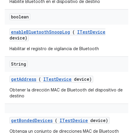
Habilite Bluetooth en el dispositivo de destino
boolean
enable
Bluetooth
Snoop
Log
(
ITest
Device
device)
Habilitar el registro de vigilancia de Bluetooth
String
get
Address
(
ITest
Device
device)
Obtener la dirección MAC de Bluetooth del dispositivo de
destino
get
Bonded
Devices
(
ITest
Device
device)
Obtenga un conjunto de direcciones MAC de Bluetooth