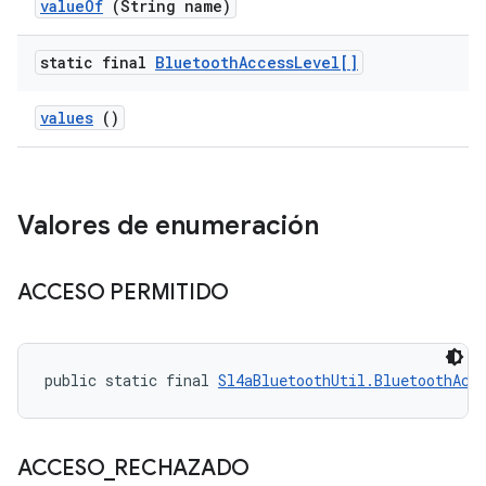
value
Of
(String name)
static final
Bluetooth
Access
Level[]
values
()
Valores de enumeración
ACCESO PERMITIDO
public static final 
Sl4aBluetoothUtil.BluetoothAcc
ACCESO
_
RECHAZADO