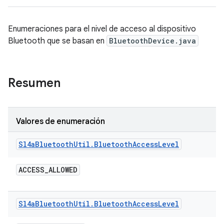
Enumeraciones para el nivel de acceso al dispositivo
Bluetooth que se basan en
BluetoothDevice.java
Resumen
Valores de enumeración
Sl4a
Bluetooth
Util
.
Bluetooth
Access
Level
ACCESS
_
ALLOWED
Sl4a
Bluetooth
Util
.
Bluetooth
Access
Level