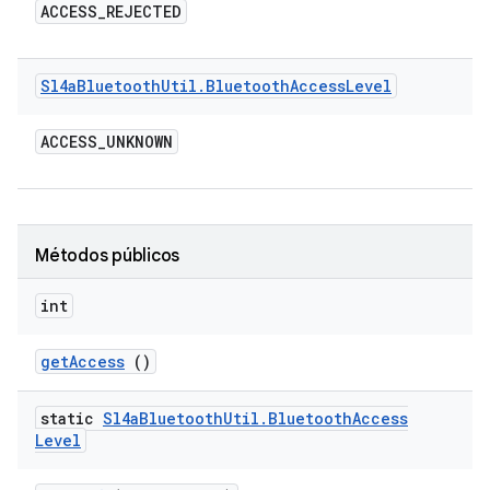
ACCESS
_
REJECTED
Sl4a
Bluetooth
Util
.
Bluetooth
Access
Level
ACCESS
_
UNKNOWN
Métodos públicos
int
get
Access
()
static
Sl4a
Bluetooth
Util
.
Bluetooth
Access
Level