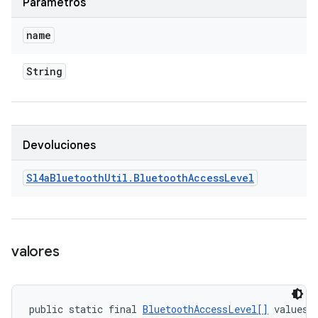
Parámetros
name
String
Devoluciones
Sl4a
Bluetooth
Util
.
Bluetooth
Access
Level
valores
public static final 
BluetoothAccessLevel[]
 values 